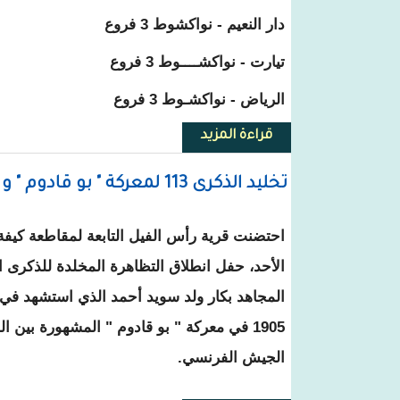
دار النعيم - نواكشوط 3 فروع
تيارت - نواكشــــوط 3 فروع
الرياض - نواكشـوط 3 فروع
قراءة المزيد
حول الحزب الحاكم يقرر زيادة عد
تخليد الذكرى 113 لمعركة " بو قادوم " و لاستشهاد الأمير بكار ولد سويد أحمد
احتضنت قرية
رأس الفيل
التابعة لمقاطعة
كيف
المجاهد
بكار ولد سويد أحمد
الذي استشهد في م
1905
في معركة " بو قادوم " المشهورة بين
ال
الجيش الفرنسي
.