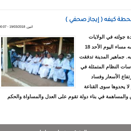
حطة كيفه ( إيجاز صحفي )
اثنين, 19/03/2018 - 00:07
ة جولته في الولايات
الشرقية من الوطن بمهرجان شعبي حاشد نظمه مساء اليوم الأحد 18
عصابه. جماهير المدينة تدفقت
ات النظام المتمثلة في
فاع الأسعار وفساد
لا يحدوها سوى القناعة
ق والمساهمة في بناء دولة تقوم على العدل والمساواة والحكم
عارض - محطة كيفه ( إيجاز صحفي )