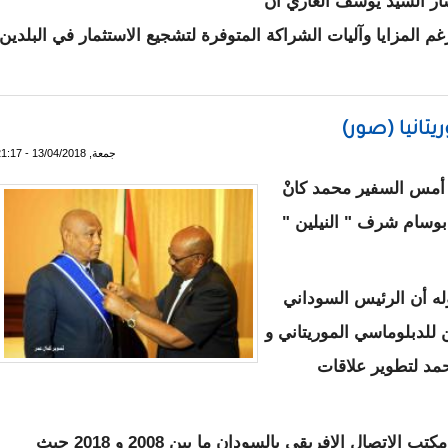
شار السيد يوسف الغازي أن
م المزايا وآليات الشراكة المتوفرة لتشجيع الاستثمار في البلدين.
ترقية التعاون الاقتصادي بين موريتانيا و الجزائر
تانيا (صور)
جمعة, 13/04/2018 - 21:17
أمس السفير محمد كانْ
بوسام شرف " النيلين "
ه أن الرئيس السوداني
للدبلوماسي الموريتاني و
محمد لتطوير علاقات
هذا و كان قد شغل منصب المسؤول الأول في مكتب الاتصال الإفريقي بالسودان ما بين 2008 و 2018 حيث