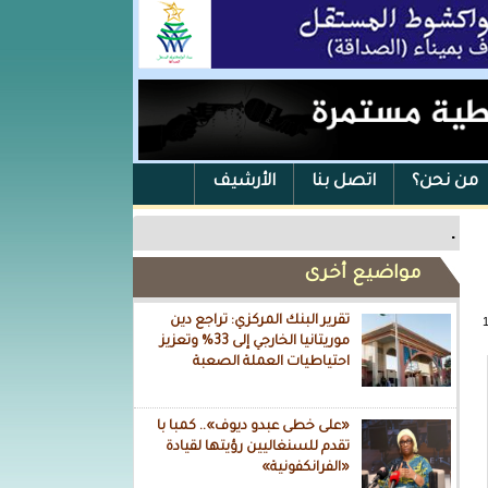
من نحن؟
اتصل بنا
الأرشيف
.
مواضيع أخرى
تقرير البنك المركزي: تراجع دين
موريتانيا الخارجي إلى 33% وتعزيز
احتياطيات العملة الصعبة
«على خطى عبدو ديوف».. كمبا با
تقدم للسنغاليين رؤيتها لقيادة
«الفرانكفونية»