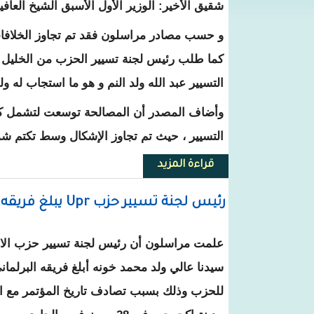
شقيق الأخير: الوزير الأول الأسبق الشيخ العاف
و حسب مصادر مراسلون فقد تم تجاوز الخلافات
كما طلب رئيس لجنة تسيير الحزب من الخليل ا
التسيير عبد الله ولد النم و هو ما استجاب له و
وأضاف المصدر أن المصالحة توسعت لتشمل كل
التسيير ، حيث تم تجاوز الإشكال وسط تكتم ش
قراءة المزيد
حول مصالحة بين الخليل ولد الطيب و رئيس الـ UPR (اعتذارات متبادلة و 
رئيس لجنة تسيير حزب Upr يبلغ فريقه البرلماني بقرار تأجيل مؤتمر الحزب ـ تفاصيل
علمت مراسلون أن رئيس لجنة تسيير حزب الات
سيدنا عالي ولد محمد خونه أبلغ فريقه البرلماني
للحزب وذلك بسبب تصادف تاريخ المؤتمر مع الا