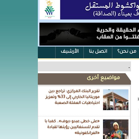
من نحن؟
اتصل بنا
الأرشيف
.
مواضيع أخرى
تقرير البنك المركزي: تراجع دين
موريتانيا الخارجي إلى 33% وتعزيز
احتياطيات العملة الصعبة
«على خطى عبدو ديوف».. كمبا با
تقدم للسنغاليين رؤيتها لقيادة
«الفرانكفونية»