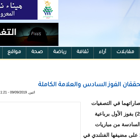
مقابلات
آراء
ثقافة
رياضة
صحة
مواقع
اثنين, 09/09/2019 - 11:21
صاراتهما في التصفيات
المؤهلة لبطولة كأس الأمم الأوروبية (يورو 2020) بفوز الأول برباعية
السادسة من مباريات
المجموعة السادسة، في حين فازت إيطاليا 2-1 على مضيفها الفنلندي في