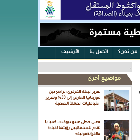
من نحن؟
اتصل بنا
الأرشيف
.
مواضيع أخرى
تقرير البنك المركزي: تراجع دين
موريتانيا الخارجي إلى 33% وتعزيز
احتياطيات العملة الصعبة
«على خطى عبدو ديوف».. كمبا با
تقدم للسنغاليين رؤيتها لقيادة
«الفرانكفونية»