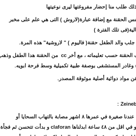
لك طلب منا إحضار مفروغتها ليرى نوعيتها
نفس الحقنة مع إضافة عبارة(لاروش ) التى هي علم على مخبر
لية(فى تلك الفترة )
ب والد الطفل حقنة( فاليوم ) " لاروشية" هذه المرة.
وقف معنا الدكتور عند الطفل حتى اكملنا صرف الحقنة حسب تعليماته ، مع أخر cc من الحقنة هدا الطفل وذ
اء وغادر المستشفى بوصفة طبية تكميلية وسط فرحة ابويه.
ن مواد دوائية أصلية موثوقة المصدر.
كنّا نعمل في المستشفى الوطني ١٩٩٩ و كانت عندنا صغيرة في عمرها ٨ اشهر مصابة بالتهاب السحايا أو
بورويس جربنا ampicilline و لم تتجاوب معها و في اقل من ٤٨ ساعة ابدلناها claforan و بدأت تتحسن ثم فج