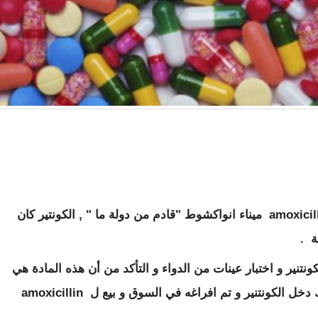
قبل أشهر من الآن دخل "كونتنير" من دواء amoxicillin ميناء انواكشوط "قادم من دولة ما " , الكونتير كان
ة .
نتنير و اختبار عينات من الدواء و التأكد من أن هذه المادة هي
في الحقيقية عبارة عن مادة "فارين" و مع ذلك دخل الكونتنير و تم افراغه في السوق و بيع ل amoxicillin