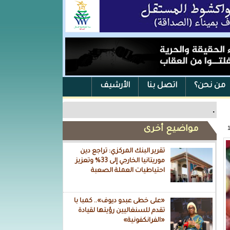
من نحن؟
اتصل بنا
الأرشيف
.
مواضيع أخرى
تقرير البنك المركزي: تراجع دين
موريتانيا الخارجي إلى 33% وتعزيز
احتياطيات العملة الصعبة
«على خطى عبدو ديوف».. كمبا با
تقدم للسنغاليين رؤيتها لقيادة
«الفرانكفونية»