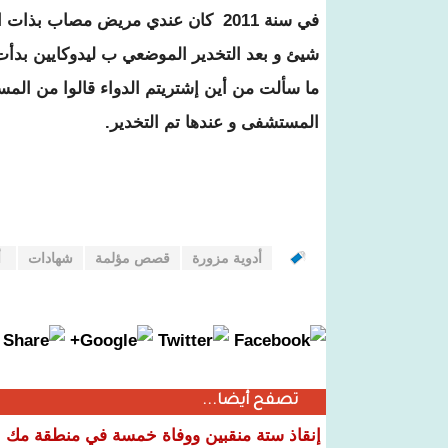
شيئ و بعد التخدير الموضعي ب ليدوكايين بدأ
ما سألت من أين إشتريتم الدواء قالوا من ال
المستشفى و عندها تم التخدير.
أدوية مزورة
قصص مؤلمة
شهادات
أ
تصفح أيضا...
إنقاذ ستة منقبين ووفاة خمسة في منطقة مك ا