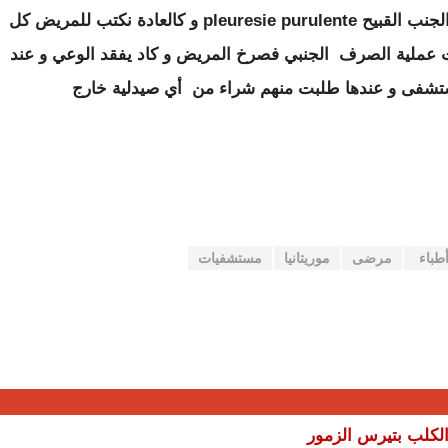
في سنة 2011 كان عندي مريض مصاب بذات الجنب القبيح pleuresie purulente و كالعادة نكتب للمريض كل
ت عملية الصرف الجنبي فصرخ المريض و كاد يفقد الوعي و عند
مستشفى و عندها طلبت منهم شراء من أي صيدلية خارج
طباء
مرضى
موريتانيا
مستشفيات
لكلب بتيرس الزمور