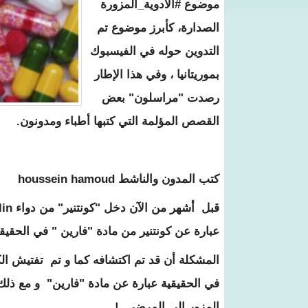
موضوع #الأدوية_المزورة
الصدارة، كأبرز موضوع تم
التدوين حوله في الفيسبوك
بموريتانيا ، وفي هذا الإطار
رصدت "مراسلون" بعض
القصص المؤلمة التي كتبها أطباء ومدونون.
كتب المدون والناشط houssein hamoud
عبارة عن كونتنير من مادة "فارين " في الحقيق
المشكلة أن قد تم اكتشافه كما و تم تفتيش الكو
المزور إلى المرضى !