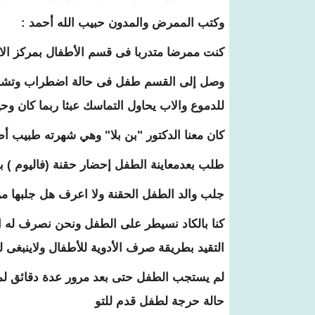
وكتب الممرض والمدون حبيب الله أحمد :
كنت ممرضا متدربا فى قسم الأطفال بمركز الاس
وصل إلى القسم طفل فى حالة اضطراب وتشنج ،
للدموع والاب يحاول التماسك عبثا ربما كان وحيد
كان معنا الدكتور "بن بلا" وهي شهرته طبيب أ
طلب بعدمعاينة الطفل إحضار حقنة (فاليوم ) 
جلب والد الطفل الحقنة ولا اعرف هل جلبها 
كنا بالكاد نسيطر على الطفل ونحن نصرف له الح
التقيد بطريقة صرف الأدوية للأطفال ولاينبغى لن
لم يستجب الطفل حتى بعد مرور عدة دقائق لمف
حالة حرجة لطفل قدم للتو