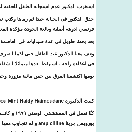
استغرب الدكتور عدم استجابة الطفل للحقنة لذ
حدق الدكتور فى الحبابة جيدا ثم رماها وكتب 
فرنسي ادويته أصلية وبالغة الجودة مؤكدة الفعا
بعد بحث طويل فى عدة صيدليات فى العاصمة جل
فى اغفاءة راحة ، استيقظ بعدها متماثلا للشف
يومها اكتشفنا الفرق بين حقن مائية مزورة وحق
كتبت الدكتورة Zeinebou Mint Haidy Haimoudane :