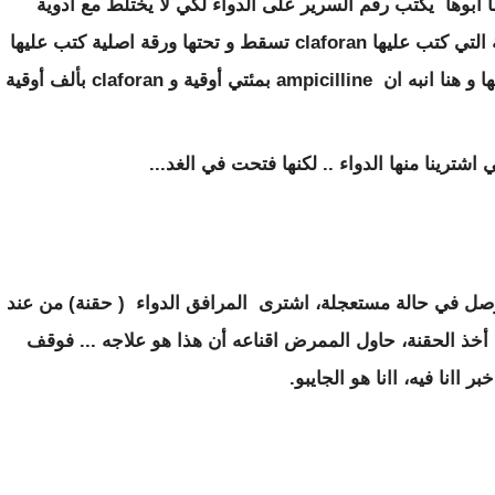
ا ابوها يكتب رقم السرير على الدواء لكي لا يختلط مع أدوية
المرضى التي توضع في الثلاجة فوجئنا بالورقة التي كتب عليها claforan تسقط و تحتها ورقة اصلية كتب عليها
ampicilline التي كانت الصغيرة لا تتجاوب معها و هنا انبه ان ampicilline بمئتي أوقية و claforan بألف 
 اشترينا منها الدواء .. لكنها فتحت في الغد...
صل في حالة مستعجلة، اشترى المرافق الدواء ( حقنة) من عند
ذ الحقنة، حاول الممرض اقناعه أن هذا هو علاجه ... فوقف
 اانا فيه، اانا هو الجايبو.