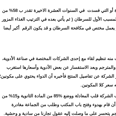
نسبة الإصابة بالسرطانات نتيجة الأدوية المزورة أو التي فسدت في السنوات العشرة الاخيرة تقدر ب 58% من
لمسبب الأول للسرطان ( ثم يأتي بعده في الترتيب الغذاء المزور
بير يعمل مختص في مكافحة السرطان و قد يكون الرقم أكبر أيضا
 منه تنظيم لقاء مع إحدى الشركات المختصة في صناعة الأدوية،
والمترجم وبعد الاستفسار عن بعض الأدوية وأسعارها استغرب
 الشركة عن تفاصيل المنتج فأخبره أن الدواء يحتوي على مكونين؛
تفتقت عبقرية صاحبنا المزور فطلب من صاحب الشركة قلب المعادلة ووضع %85 من المادة الثانوية و15% من
 أن قام بهدوء وفتح باب المكتب وطلب من الجماعة مغادرة
رجم يتحسر على ما وصلت إليه عقول تجارنا من سادية و وحشية.