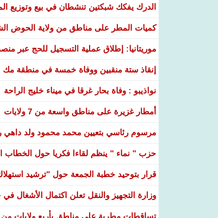
الدرك يفكك شبكتين تنشطان في بيع وتوزيع ال
كميات المطر على مناطق من ولاية الحوض ال
موريتانيا: إطلاق عملية التسجيل للحج عبر منص
إنقاذ ستة منقبين ووفاة خمسة في منطقة مك ا
نواذيبو : وفاة بحار غرقا في ميناء خليج الراحة
أمطار غزيرة على مناطق واسعة من 7 ولايات
مرسوم رئاسي بتعيين محمد محمود ولد داهي رئ
حزب " نماء " ينظم لقاءا فكريا حول الخطاب ال
قرار بتوحيد خطبة الجمعة حول "ترشيد استهلاك ا
وزارة التجهيز والنقل تعلن اكتمال الأشغال ف
تساقطات مطرية على مناطق بأربع ولايات من ال