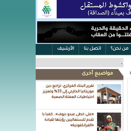
من نحن؟
اتصل بنا
الأرشيف
.
مواضيع أخرى
تقرير البنك المركزي: تراجع دين
موريتانيا الخارجي إلى 33% وتعزيز
احتياطيات العملة الصعبة
«على خطى عبدو ديوف».. كمبا با
تقدم للسنغاليين رؤيتها لقيادة
«الفرانكفونية»