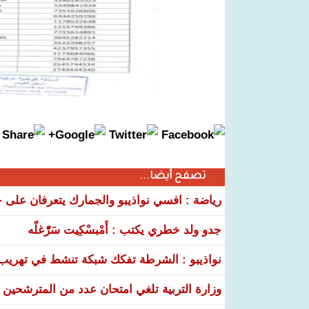
تصفح أيضا...
رياضة : افسي نواذيبو والجمارك يتعرفان على خ
جدو ولد خطري يكتب : أَمْبسْكِيت سَرّْغلّه
نواذيبو : الشرطة تفكك شبكة تنشط في تهريب و
وزارة التربية تلغي امتحان عدد من المترشحين في