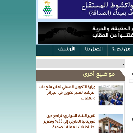
من نحن؟
اتصل بنا
الأرشيف
.
مواضيع أخرى
وزارة التكوين المهني تعلن فتح باب
الترشح لمنح تكوين في الجزائر
والمغرب
تقرير البنك المركزي: تراجع دين
م 2000-005
موريتانيا الخارجي إلى 33% وتعزيز
احتياطيات العملة الصعبة