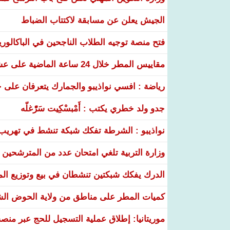
الجيش يعلن عن مسابقة لاكتتاب الضباط
فتح منصة توجيه الطلاب الناجحين في الباكالوري
مقاييس المطر خلال 24 ساعة الماضية على عشر ولايات
رياضة : افسي نواذيبو والجمارك يتعرفان على خ
جدو ولد خطري يكتب : أَمْبسْكِيت سَرّْغلّه
نواذيبو : الشرطة تفكك شبكة تنشط في تهريب و
وزارة التربية تلغي امتحان عدد من المترشحين في
الدرك يفكك شبكتين تنشطان في بيع وتوزيع ال
كميات المطر على مناطق من ولاية الحوض ال
موريتانيا: إطلاق عملية التسجيل للحج عبر منص