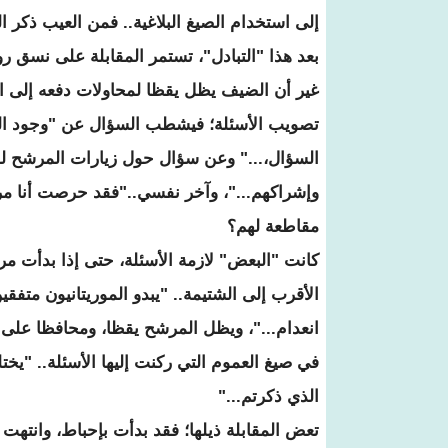
إلى استخدام الصيغ البلاغية.. فمن العيب ذكر ال
بعد هذا "التبادل"، تستمر المقابلة على نسق رو
غير أن الضيف يظل يقظا لمحاولات دفعه إلى ا
تصويب الأسئلة؛ فيشطب السؤال عن "وجود الجند
السؤال،..." وعن سؤال حول زيارات المرشح لموري
وإشراكهم..."، وآخر نفسي.."فقد حرصت أنا مرا
مقاطعة لهم؟
كانت "البعض" لازمة الأسئلة، حتى إذا بدأت مر
الأقرب إلى الشتيمة.. "يبدو الموريتانيون متفقي
انعدام..."، ويظل المرشح يقظا، ومحافظا على 
في صيغ العموم التي ركنت إليها الأسئلة.. "يخت
الذي ذكرتم..."
تعض المقابلة ذيلها؛ فقد بدأت بإحباط، وانتهت