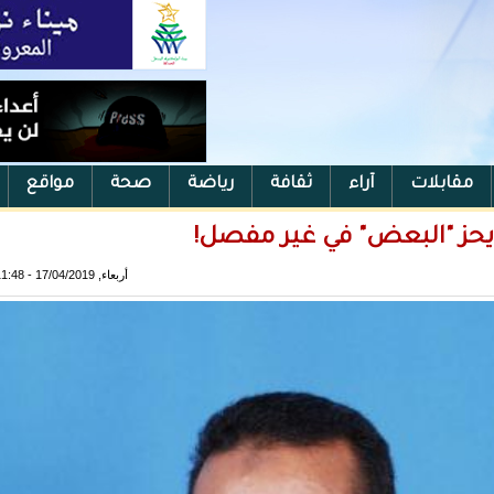
مقابلات
آراء
ثقافة
رياضة
صحة
مواقع
ن يحز "البعض" في غير مفصل!
أربعاء, 17/04/2019 - 11:48