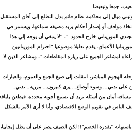
عيب، جمعا وتبعيضا...
تيني ميال إلى محاكمة نظام قائم بدل التطلع إلى آفاق المستقبل.
تخاذ مواقف أو إصدار أحكام يريد مضيفه سماعها، ويستمر في
ي الموريتاني خارج الحدود.."، "لا ينبغي أن يوجه إلي هذا
تانيا الأعماق، يقدم تعليلا موضوعيا "احترام الموريتانيين
عاة لمشاعر الجميع على زيارة المقاطعات."، ومشاعر الذين لا
حلة الهجوم المباشر، انتقلت إلى صيغ الجمع والعموم، والعبارات
ن على تدني... وسوء أوضاع... يرى كثيرون... مزرية.. تدني..
مسافة أمان من أسئلة تريد أن تسمع أجوبة محددة، فيطعن بلباقة
لف الناس في تقويم الوضع الاقتصادي، وأنا لا أرى الأمر بالشكل
 باستهانة "بقدرة الخصم"!! لكن الضيف يصر على أن يظل إيجابيا،