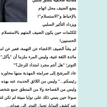
مقابلة صحفية بنسق سلبي
يضع الضيف محل اتهام
بالإحباط و"الاستسلام"!
ويزداد التأثير السلبي
للكلمات حين يكون الضيف المتهم بالاستسلام قا
الحسنيين!
لم يشأ الضيف الاغضاء عن التهمة، فعبر عن امت
مائدة اللغة غنية، وليس المرء ملزما أن "يأكل"
التوتر؛ "هل أنتم مجرد امتداد للرجل؟"
عاد المرشح إلى صرامته المهذبة منبها محاوره 
رئيسكم..." وليس من اللائق الحديث عنه بهذه 
وليس من الفصاحة ولا من المنطق جمع شخصين 
سوءا حين ينبني ذلك على نوايا مبيتة لم تكن ل
عند كشف النوايا، تحول التوتر إلى صدام...