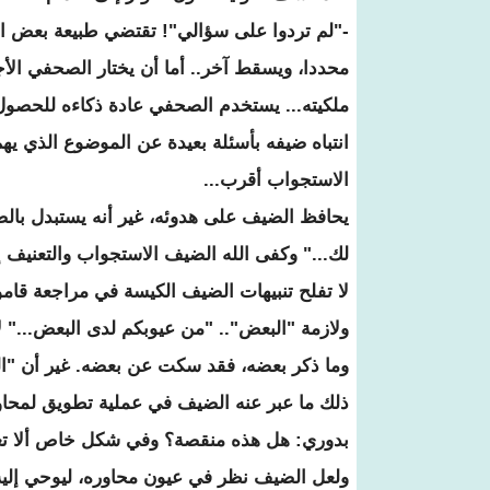
-"لم تردوا على سؤالي"! تقتضي طبيعة بعض الم
محددا، ويسقط آخر.. أما أن يختار الصحفي ال
ملكيته... يستخدم الصحفي عادة ذكاءه للحصول
انتباه ضيفه بأسئلة بعيدة عن الموضوع الذي يه
الاستجواب أقرب...
يحافظ الضيف على هدوئه، غير أنه يستبدل بال
لك..." وكفى الله الضيف الاستجواب والتعنيف إ
لا تفلح تنبيهات الضيف الكيسة في مراجعة قاموس
ولازمة "البعض".. "من عيوبكم لدى البعض..." ل
وما ذكر بعضه، فقد سكت عن بعضه. غير أن "العي
ذلك ما عبر عنه الضيف في عملية تطويق لمحاوره
بدوري: هل هذه منقصة؟ وفي شكل خاص ألا تعتقد
ولعل الضيف نظر في عيون محاوره، ليوحي إليه