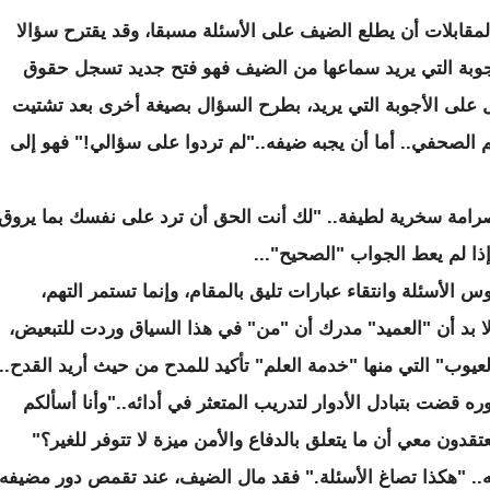
قابلات أن يطلع الضيف على الأسئلة مسبقا، وقد يقترح سؤالا
أجوبة التي يريد سماعها من الضيف فهو فتح جديد تسجل حقوق
 على الأجوبة التي يريد، بطرح السؤال بصيغة أخرى بعد تشتيت
م الصحفي.. أما أن يجبه ضيفه.."لم تردوا على سؤالي!" فهو إلى
صرامة سخرية لطيفة.. "لك أنت الحق أن ترد على نفسك بما يروق
ذا لم يعط الجواب "الصحيح"...
 الأسئلة وانتقاء عبارات تليق بالمقام، وإنما تستمر التهم،
ا بد أن "العميد" مدرك أن "من" في هذا السياق وردت للتبعيض،
وب" التي منها "خدمة العلم" تأكيد للمدح من حيث أريد القدح...
 قضت بتبادل الأدوار لتدريب المتعثر في أدائه.."وأنا أسألكم
ون معي أن ما يتعلق بالدفاع والأمن ميزة لا تتوفر للغير؟"
.. "هكذا تصاغ الأسئلة." فقد مال الضيف، عند تقمص دور مضيفه،