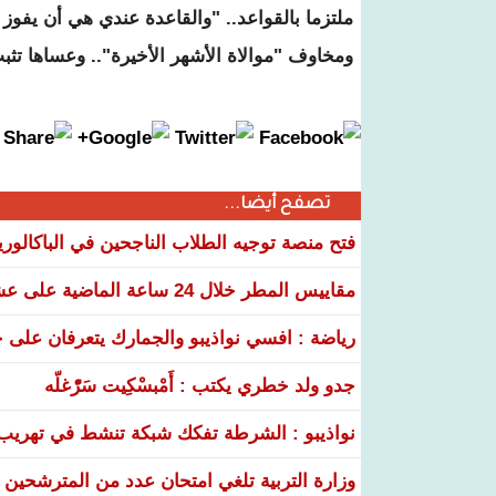
ملتزما بالقواعد.. "والقاعدة عندي هي أن يفوز 
ومخاوف "موالاة الأشهر الأخيرة".. وعساها تثبت
تصفح أيضا...
فتح منصة توجيه الطلاب الناجحين في الباكالوري
مقاييس المطر خلال 24 ساعة الماضية على عشر ولايات
رياضة : افسي نواذيبو والجمارك يتعرفان على خ
جدو ولد خطري يكتب : أَمْبسْكِيت سَرّْغلّه
نواذيبو : الشرطة تفكك شبكة تنشط في تهريب و
وزارة التربية تلغي امتحان عدد من المترشحين في