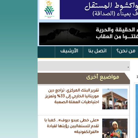
من نحن؟
اتصل بنا
الأرشيف
.
مواضيع أخرى
تقرير البنك المركزي: تراجع دين
موريتانيا الخارجي إلى 33% وتعزيز
احتياطيات العملة الصعبة
«على خطى عبدو ديوف».. كمبا با
تقدم للسنغاليين رؤيتها لقيادة
«الفرانكفونية»