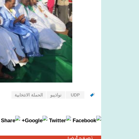
UDP
نواذيبو
الحملة الانتخابية