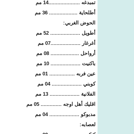
تمبدغه .....................14 مم
أطلحاية ................... 36 مم
الحوض الغربي:
أطويل .................... 52 مم
أغرغار ....................07 مم
أرواحل ................... 08 مم
باكنيت .................... 10 مم
عين فربه ................. 01 مم
كوبني .................... 04 مم
الفلانية .................... 13 مم
اقليك أهل اوجه .............. 05 مم
مدبوكو .................... 04 مم
لعصابه: