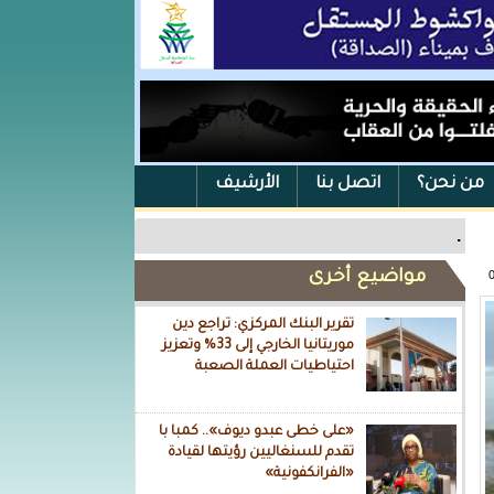
من نحن؟
اتصل بنا
الأرشيف
.
مواضيع أخرى
تقرير البنك المركزي: تراجع دين
موريتانيا الخارجي إلى 33% وتعزيز
احتياطيات العملة الصعبة
«على خطى عبدو ديوف».. كمبا با
تقدم للسنغاليين رؤيتها لقيادة
«الفرانكفونية»