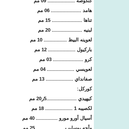
كنكوصه ................... 09 مم
هامد ..................... 06 مم
تناها ..................... 15 مم
لبنيه ..................... 20 مم
لعوينه البيظ ................ 10 مم
باركيول ................... 12 مم
كرو ..................... 03 مم
لعويسي ................... 04 مم
صفانداي ................... 13 مم
كوركل:
كيهيدي .....................5ر20 مم
لكصيبه 1 ................... 18 مم
أسيال أورو مورو ............... 40 مم
وأجه بوسايب ................... 25 مم