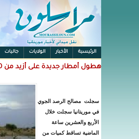
الرئيسية
الأخبار
الولايات
جاليات
الفيس بوك
هطول أمطار جديدة على أزيد من 100بلدة في مناطق متفرقة من موريتانيا
سجلت مصالح الرصد الجوي
في موريتانيا سجلت خلال
الأربع والعشرين ساعة
الماضية تساقط كميات من