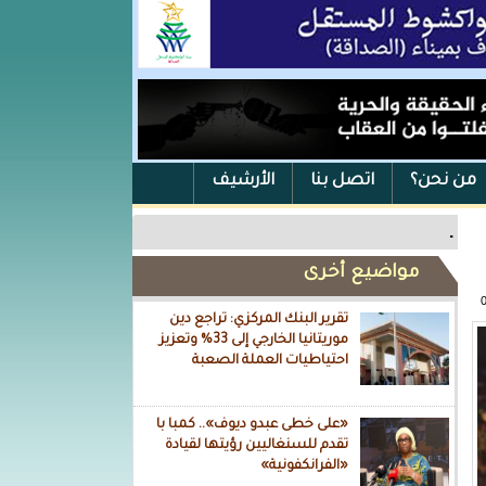
من نحن؟
اتصل بنا
الأرشيف
.
مواضيع أخرى
تقرير البنك المركزي: تراجع دين
موريتانيا الخارجي إلى 33% وتعزيز
احتياطيات العملة الصعبة
«على خطى عبدو ديوف».. كمبا با
تقدم للسنغاليين رؤيتها لقيادة
«الفرانكفونية»