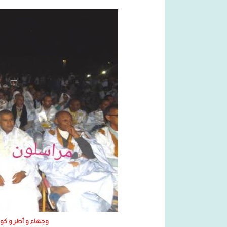
وجهاء و أطر و كو