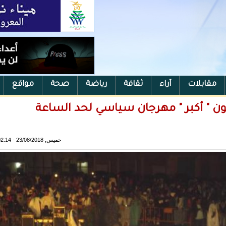
مقابلات
آراء
ثقافة
رياضة
صحة
مواقع
مون " أكبر " مهرجان سياسي لحد الساعة
خميس, 23/08/2018 - 02:14