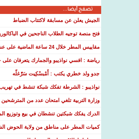
تصفح أيضا...
الجيش يعلن عن مسابقة لاكتتاب الضباط
فتح منصة توجيه الطلاب الناجحين في الباكالوري
مقاييس المطر خلال 24 ساعة الماضية على عشر ولايات
رياضة : افسي نواذيبو والجمارك يتعرفان على خ
جدو ولد خطري يكتب : أَمْبسْكِيت سَرّْغلّه
نواذيبو : الشرطة تفكك شبكة تنشط في تهريب و
وزارة التربية تلغي امتحان عدد من المترشحين في
الدرك يفكك شبكتين تنشطان في بيع وتوزيع ال
كميات المطر على مناطق من ولاية الحوض ال