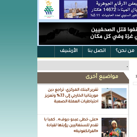
من نحن؟
اتصل بنا
الأرشيف
.
مواضيع أخرى
تقرير البنك المركزي: تراجع دين
موريتانيا الخارجي إلى 33% وتعزيز
احتياطيات العملة الصعبة
«على خطى عبدو ديوف».. كمبا با
تقدم للسنغاليين رؤيتها لقيادة
«الفرانكفونية»