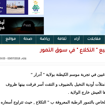
مقابلات
آراء
ثقافة
رياضة
صحة
مواقع
يع " التكلاع " في سوق التمور
ثلاثاء, 03/07/2018 - 19:03
اغبين في تجربة موسم الكيطنة بولاية " آدرار "
و امتلأت أودية النخيل بالضيوف و التقت أسر فرقت بينها ظروف
العيش خارج الولاية .
اص بالتمور الرطبة المعروفة ب " التكلاع , حيث تتراوج أسعاره