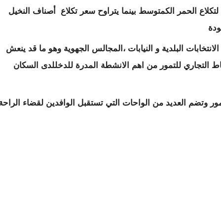
ما بين 2000 أوقية لتكلاع " الحمر الجيد و 1500 لتكلاع الحمر الكمتوسط بينما يتراوح سعر تكلاع أصناف النخيل
نتخابات البلدية و النيابات ،المجالس الجهوية وهو ما قد ينعش
شاط التجاري للتمور من اهم الانشطة المدرة للدخللدى السكان
لتمور وتضم العديد من الواحات التي تستقبل الوافدين لقضاء الراحة