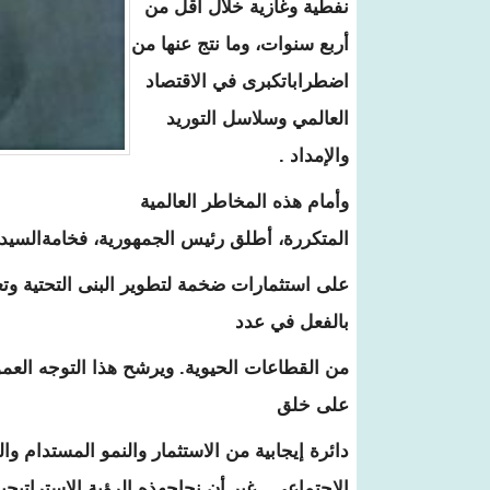
نفطية وغازية خلال أقل من
أربع سنوات، وما نتج عنها من
اضطراباتكبرى في الاقتصاد
العالمي وسلاسل التوريد
والإمداد .
وأمام هذه المخاطر العالمية
المتكررة، أطلق رئيس الجمهورية، فخامةالسيد مح
على استثمارات ضخمة لتطوير البنى التحتية وتعزي
بالفعل في عدد
من القطاعات الحيوية. ويرشح هذا التوجه العموم
على خلق
دائرة إيجابية من الاستثمار والنمو المستدام و
الاجتماعي . غیر أن نجاحھذه الرؤیة الاستراتیج