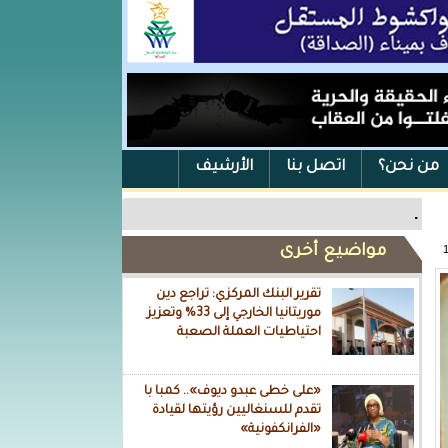
من نحن؟
اتصل بنا
الأرشيف
.
مواضيع أخرى
تقرير البنك المركزي: تراجع دين
موريتانيا الخارجي إلى 33% وتعزيز
احتياطيات العملة الصعبة
«على خطى عبدو ديوف».. كمبا با
تقدم للسنغاليين رؤيتها لقيادة
«الفرانكفونية»