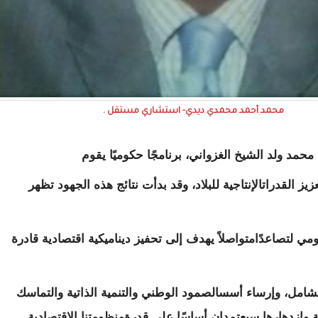
محمد أحمد محمدي ديدي- استشاري مستقل .
مد ولد الشيخ الغزواني، برنامجًا حكوميًا يقوم
ز القدراتالإنتاجية للبلاد، وقد بدأت نتائج هذه الجهود تظهر
ي لتصاعدًامتواصلاً يهدف إلى تحفيز ديناميكية اقتصادية قادرة
الشامل، وإرساء أسسالصمود الوطني والتنمية الذاتية والتماسك
یة وازدھارھا سیعتمدان أساسًا على قدرةمنظومتنا الاقتصادیة