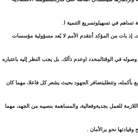
ئة تساھم في تسھیلوتسریع التنمیة ا.
لاد، إذ بات من المؤكد أنتقدم الأمم لا يُعد مسؤولية مؤسسات
وصوله في الوقتالمحدد اوعدم ذألك. بل يجب النظر إليه باعتباره
ع بأكمله، وتتطلبتضافر الجهود بحيث يشعر كل فاعلا، مهما كان
للازمة للعمل بجديةوفعالية، والمساهمة بنصيبه من الجهد، مهما
وقيادتها نحو برالأمان .