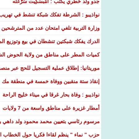
جدو ولد خطري يكتب : أَمْبسْكِيت سَرّْغلّه
نواذيبو : الشرطة تفكك شبكة تنشط في تهريب و
وزارة التربية تلغي امتحان عدد من المترشحين في
الدرك يفكك شبكتين تنشطان في بيع وتوزيع ال
كميات المطر على مناطق من ولاية الحوض ال
موريتانيا: إطلاق عملية التسجيل للحج عبر منص
إنقاذ ستة منقبين ووفاة خمسة في منطقة مك ا
نواذيبو : وفاة بحار غرقا في ميناء خليج الراحة
أمطار غزيرة على مناطق واسعة من 7 ولايات
مرسوم رئاسي بتعيين محمد محمود ولد داهي رئ
حزب " نماء " ينظم لقاءا فكريا حول الخطاب ال