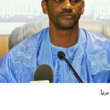
زئياً.