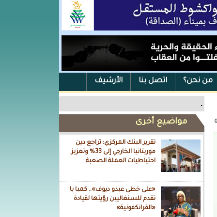
من نحن؟
اتصل بنا
الأرشيف
.
مواضيع أخرى
تقرير البنك المركزي: تراجع دين
موريتانيا الخارجي إلى 33% وتعزيز
احتياطيات العملة الصعبة
«على خطى عبدو ديوف».. كمبا با
تقدم للسنغاليين رؤيتها لقيادة
«الفرانكفونية»