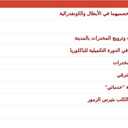
صميهما في الأبطال والكونفدرالية
ترويج المخدرات بالمدينة
 الدورة التكميلية للباكلوريا
مخدرات
شرقي
ة "خدماتي"
لكلب بتيرس الزمور