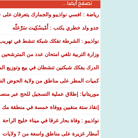
تصفح أيضا...
رياضة : افسي نواذيبو والجمارك يتعرفان على خ
جدو ولد خطري يكتب : أَمْبسْكِيت سَرّْغلّه
نواذيبو : الشرطة تفكك شبكة تنشط في تهريب و
وزارة التربية تلغي امتحان عدد من المترشحين في
الدرك يفكك شبكتين تنشطان في بيع وتوزيع ال
كميات المطر على مناطق من ولاية الحوض ال
موريتانيا: إطلاق عملية التسجيل للحج عبر منص
إنقاذ ستة منقبين ووفاة خمسة في منطقة مك ا
نواذيبو : وفاة بحار غرقا في ميناء خليج الراحة
أمطار غزيرة على مناطق واسعة من 7 ولايات