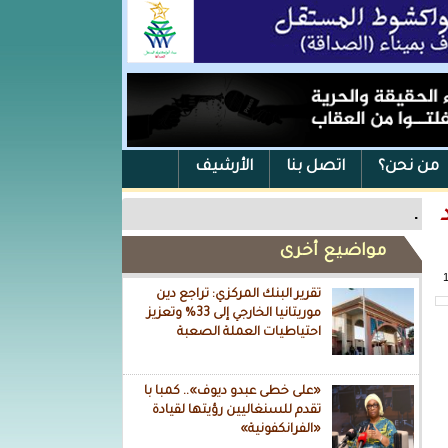
من نحن؟
اتصل بنا
الأرشيف
د
.
مواضيع أخرى
تقرير البنك المركزي: تراجع دين
موريتانيا الخارجي إلى 33% وتعزيز
احتياطيات العملة الصعبة
«على خطى عبدو ديوف».. كمبا با
تقدم للسنغاليين رؤيتها لقيادة
«الفرانكفونية»