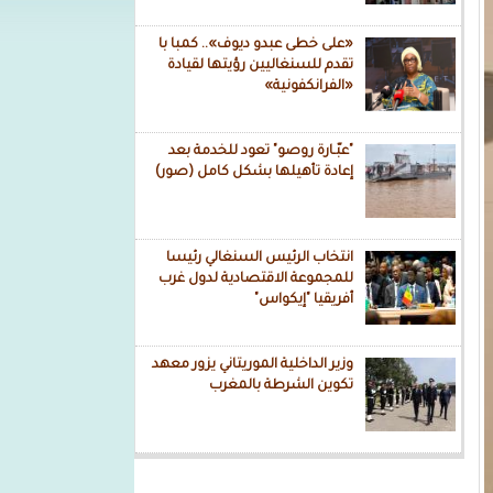
«على خطى عبدو ديوف».. كمبا با
تقدم للسنغاليين رؤيتها لقيادة
«الفرانكفونية»
"عبّـارة روصو" تعود للخدمة بعد
إعادة تأهيلها بشكل كامل (صور)
انتخاب الرئيس السنغالي رئيسا
للمجموعة الاقتصادية لدول غرب
أفريقيا "إيكواس"
وزير الداخلية الموريتاني يزور معهد
تكوين الشرطة بالمغرب