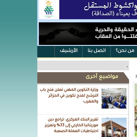
من نحن؟
اتصل بنا
الأرشيف
.
مواضيع أخرى
وزارة التكوين المهني تعلن فتح باب
الترشح لمنح تكوين في الجزائر
والمغرب
تقرير البنك المركزي: تراجع دين
موريتانيا الخارجي إلى 33% وتعزيز
احتياطيات العملة الصعبة