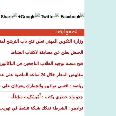
تصفح أيضا...
وزارة التكوين المهني تعلن فتح باب الترشح لم
الجيش يعلن عن مسابقة لاكتتاب الضباط
فتح منصة توجيه الطلاب الناجحين في الباكالوري
مقاييس المطر خلال 24 ساعة الماضية على عشر ولايات
رياضة : افسي نواذيبو والجمارك يتعرفان على خ
جدو ولد خطري يكتب : أَمْبسْكِيت سَرّْغلّه
نواذيبو : الشرطة تفكك شبكة تنشط في تهريب و