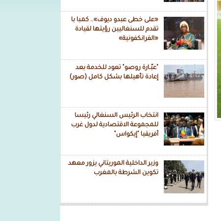
«على خطى عبدو ديوف».. كمبا با
تقدم للسنغاليين رؤيتها لقيادة
«الفرانكفونية»
"عبّـارة روصو" تعود للخدمة بعد
إعادة تأهيلها بشكل كامل (صور)
انتخاب الرئيس السنغالي رئيسا
للمجموعة الاقتصادية لدول غرب
أفريقيا "إيكواس"
وزير الداخلية الموريتاني يزور معهد
تكوين الشرطة بالمغرب