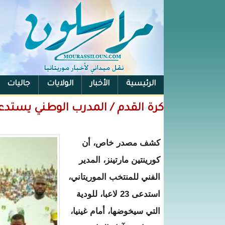
الرئيسية
الأخبار
الولايات
جاليات
الفيس بوك
كرة القدم / المدرب الوطني يستدعي 23 لاعبًا لودية غي
كشف مصدر خاص، أن
كورينتين مارتينز، المدير
الفني للمنتخب الموريتاني،
استدعى 23 لاعبا، للودية
التي سيخوضها، أمام غينيا،