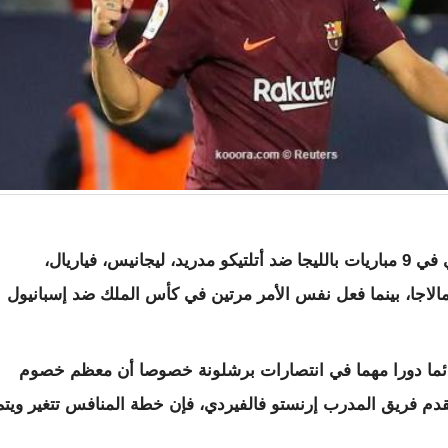
وافتتح الأوروجواياني التسجيل للفريق الكتالوني في 9 مباريات بالليجا ضد أتلتيكو مدريد، ليجانيس، فياريال،
 ومالاجا، بينما فعل نفس الأمر مرتين في كأس الملك ضد إسبانيول
ائما دورا مهما في انتصارات برشلونة خصوصا أن معظم خصوم
تقدم فريق المدرب إرنستو فالفيردي، فإن خطة المنافس تتغير ويتم