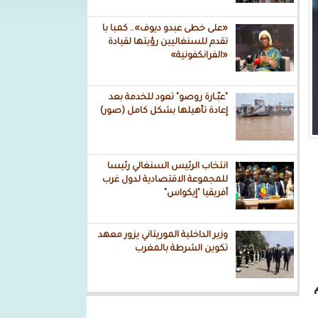
«على خطى عبدو ديوف».. كمبا با
تقدم للسنغاليين رؤيتها لقيادة
«الفرانكفونية»
"عبّـارة روصو" تعود للخدمة بعد
إعادة تأهيلها بشكل كامل (صور)
انتخاب الرئيس السنغالي رئيسا
للمجموعة الاقتصادية لدول غرب
أفريقيا "إيكواس"
وزير الداخلية الموريتاني يزور معهد
تكوين الشرطة بالمغرب