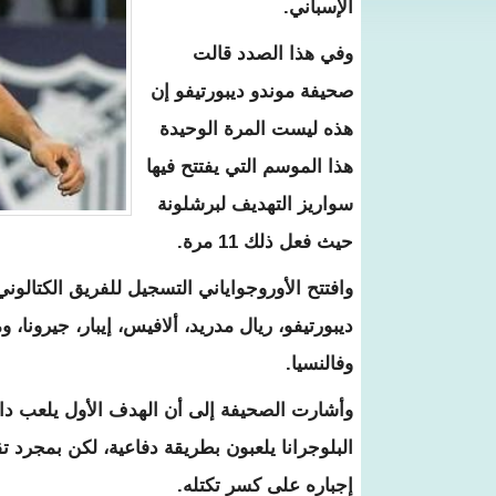
الإسباني.
وفي هذا الصدد قالت
صحيفة
موندو ديبورتيفو
إن
هذه ليست المرة الوحيدة
هذا الموسم التي يفتتح فيها
سواريز التهديف لبرشلونة
حيث فعل ذلك 11 مرة.
ديبورتيفو، ريال مدريد، ألافيس، إيبار، جيرونا،
وفالنسيا.
وأشارت الصحيفة إلى أن الهدف الأول يلعب د
البلوجرانا يلعبون بطريقة دفاعية، لكن بمجرد 
إجباره على كسر تكتله.