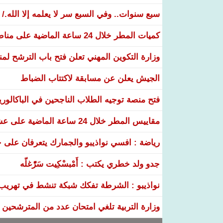
سبع سنوات.. وفي السبع سر لا يعلمه إلا الله./
كميات المطر خلال 24 ساعة الماضية على مناطق عدة من البلاد
وزارة التكوين المهني تعلن فتح باب الترشح لم
الجيش يعلن عن مسابقة لاكتتاب الضباط
فتح منصة توجيه الطلاب الناجحين في الباكالوري
مقاييس المطر خلال 24 ساعة الماضية على عشر ولايات
رياضة : افسي نواذيبو والجمارك يتعرفان على خ
جدو ولد خطري يكتب : أَمْبسْكِيت سَرّْغلّه
نواذيبو : الشرطة تفكك شبكة تنشط في تهريب و
وزارة التربية تلغي امتحان عدد من المترشحين في