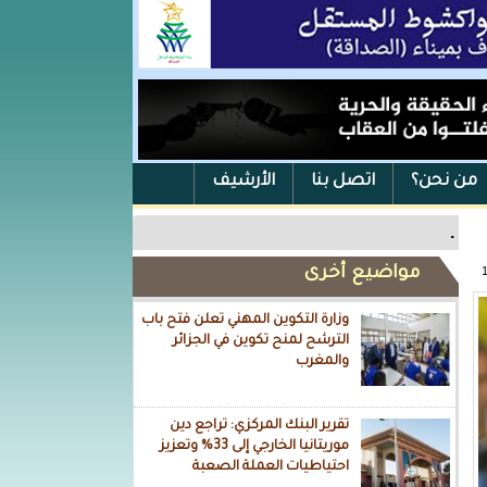
من نحن؟
اتصل بنا
الأرشيف
.
مواضيع أخرى
وزارة التكوين المهني تعلن فتح باب
الترشح لمنح تكوين في الجزائر
والمغرب
تقرير البنك المركزي: تراجع دين
موريتانيا الخارجي إلى 33% وتعزيز
احتياطيات العملة الصعبة