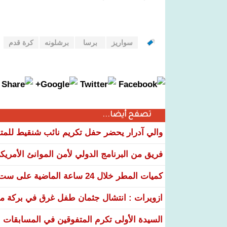
سواريز
برسا
برشلونه
كرة قدم
تصفح أيضا...
والي آدرار يحضر حفل تكريم نائب شنقيط للمتف
فريق من البرنامج الدولي لأمن الموانئ الأمريكي 
كميات المطر خلال 24 ساعة الماضية على ست ولايات
ازويرات : انتشال جثمان طفل غرق في بركة مياه
السيدة الأولى تكرم المتفوقين في المسابقات الوطنية 26