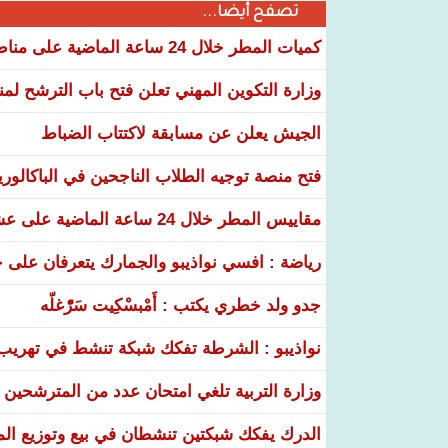
تصفح أيضا...
كميات المطر خلال 24 ساعة الماضية على مناطق عدة من البلاد
وزارة التكوين المهني تعلن فتح باب الترشح لم
الجيش يعلن عن مسابقة لاكتتاب الضباط
فتح منصة توجيه الطلاب الناجحين في الباكالوري
مقاييس المطر خلال 24 ساعة الماضية على عشر ولايات
رياضة : افسي نواذيبو والجمارك يتعرفان على خ
جدو ولد خطري يكتب : أَمْبسْكِيت سَرّْغلّه
نواذيبو : الشرطة تفكك شبكة تنشط في تهريب و
وزارة التربية تلغي امتحان عدد من المترشحين في
الدرك يفكك شبكتين تنشطان في بيع وتوزيع ال