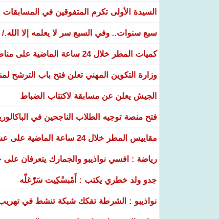
السيدة الأولى تكرم المتفوقين في المسابقات الوطنية 26
سبع سنوات.. وفي السبع سر لا يعلمه إلا الله./
كميات المطر خلال 24 ساعة الماضية على مناطق عدة من البلاد
وزارة التكوين المهني تعلن فتح باب الترشح لم
الجيش يعلن عن مسابقة لاكتتاب الضباط
فتح منصة توجيه الطلاب الناجحين في الباكالوري
مقاييس المطر خلال 24 ساعة الماضية على عشر ولايات
رياضة : افسي نواذيبو والجمارك يتعرفان على خ
جدو ولد خطري يكتب : أَمْبسْكِيت سَرّْغلّه
نواذيبو : الشرطة تفكك شبكة تنشط في تهريب و