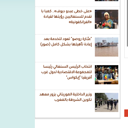
«على خطى عبدو ديوف».. كمبا با
تقدم للسنغاليين رؤيتها لقيادة
«الفرانكفونية»
"عبّـارة روصو" تعود للخدمة بعد
إعادة تأهيلها بشكل كامل (صور)
انتخاب الرئيس السنغالي رئيسا
للمجموعة الاقتصادية لدول غرب
أفريقيا "إيكواس"
وزير الداخلية الموريتاني يزور معهد
تكوين الشرطة بالمغرب