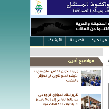
من نحن؟
اتصل بنا
الأرشيف
.
مواضيع أخرى
وزارة التكوين المهني تعلن فتح باب
الترشح لمنح تكوين في الجزائر
والمغرب
تقرير البنك المركزي: تراجع دين
موريتانيا الخارجي إلى 33% وتعزيز
احتياطيات العملة الصعبة