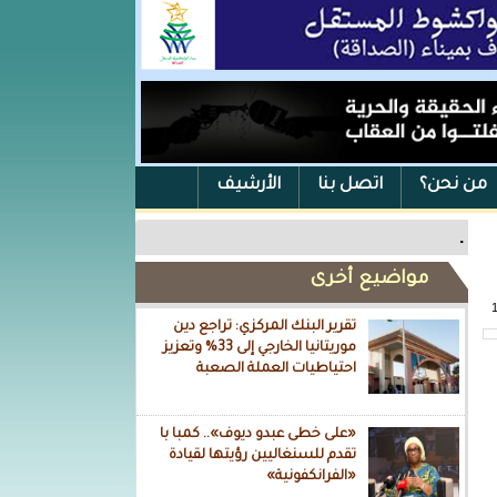
من نحن؟
اتصل بنا
الأرشيف
.
مواضيع أخرى
تقرير البنك المركزي: تراجع دين
موريتانيا الخارجي إلى 33% وتعزيز
احتياطيات العملة الصعبة
«على خطى عبدو ديوف».. كمبا با
تقدم للسنغاليين رؤيتها لقيادة
«الفرانكفونية»