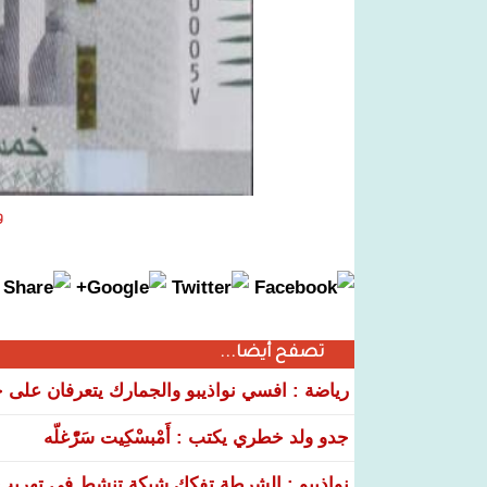
ورق
تصفح أيضا...
رياضة : افسي نواذيبو والجمارك يتعرفان على خ
جدو ولد خطري يكتب : أَمْبسْكِيت سَرّْغلّه
نواذيبو : الشرطة تفكك شبكة تنشط في تهريب و