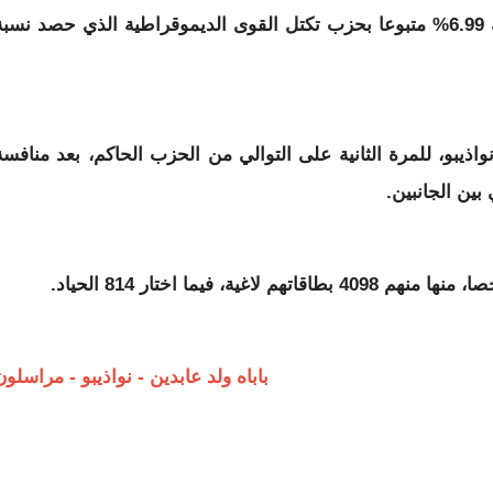
أجل العدالة و الديمقراطية، قد حل ثالثا بسبة 6.99% متبوعا بحزب تكتل القوى الديموقراطية الذي حصد نسب
نواذيبو، للمرة الثانية على التوالي من الحزب الحاكم، بعد منافسة
ن الجانبين.
باباه ولد عابدين - نواذيبو - مراسلون