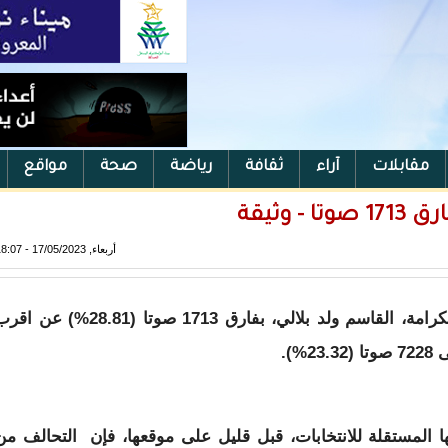
مقابلات
آراء
ثقافة
رياضة
صحة
مواقع
 وثيقة
أربعاء, 17/05/2023 - 18:07
للانتخابات البلدية بنواذيبو، فوز مرشح حزب الكرامة، القاسم ولد بلالي، بفارق 1713 صوتا (28.81%) ع
).
تها المستقلة للانتخابات، قبل قليل على موقعها، فإن التحالف من