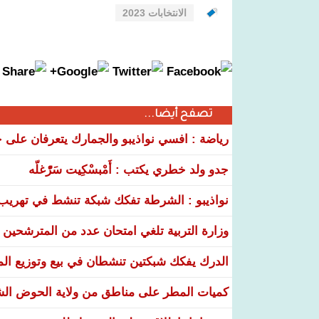
الانتخابات 2023
تصفح أيضا...
رياضة : افسي نواذيبو والجمارك يتعرفان على خ
جدو ولد خطري يكتب : أَمْبسْكِيت سَرّْغلّه
نواذيبو : الشرطة تفكك شبكة تنشط في تهريب و
وزارة التربية تلغي امتحان عدد من المترشحين في
الدرك يفكك شبكتين تنشطان في بيع وتوزيع ال
كميات المطر على مناطق من ولاية الحوض ال