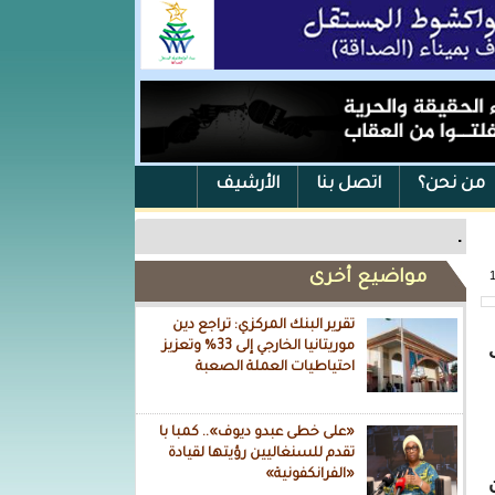
من نحن؟
اتصل بنا
الأرشيف
.
مواضيع أخرى
تقرير البنك المركزي: تراجع دين
موريتانيا الخارجي إلى 33% وتعزيز
ن اقرب
احتياطيات العملة الصعبة
«على خطى عبدو ديوف».. كمبا با
تقدم للسنغاليين رؤيتها لقيادة
«الفرانكفونية»