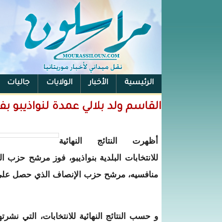
الرئيسية
الأخبار
الولايات
جاليات
الفيس بوك
القاسم ولد بلالي عمدة لنواذيبو بفارق 1713 صوتا -
أظهرت النتائج النهائية
منافسيه، مرشح حزب الإنصاف الذي حصل على 7228 صوتا (23.32%
و حسب النتائج النهائية للانتخابات، التي نشر