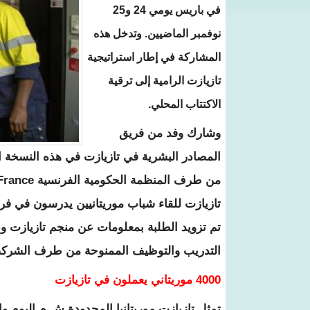
في باريس يومي 24 و25
نوفمبر الماضيين. وتدخل هذه
المشاركة في إطار استراتيجية
تازيازت الرامية إلى ترقية
الاكتتاب المحلي.
وشارك وفد من فريق
المصادر البشرية في تازيازت في هذه النسخة الأ
تازيازت للقاء شباب موريتانيين يدرسون في فر
تم تزويد الطلبة بمعلومات عن منجم تازيازت 
التدريب والتوظيف الممنوحة من طرف الشركة 
0 موريتاني يعملون في تازيازت
400
تمثل تازيازت موريتانيا المحدودة ش.م اليوم و