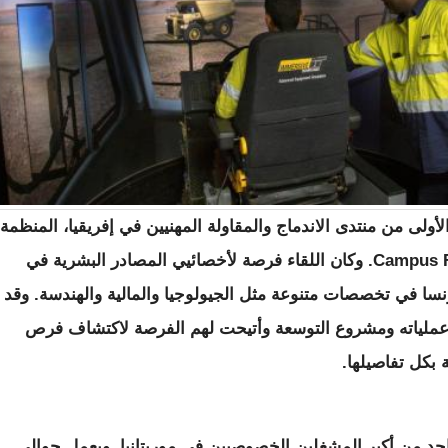
ولى من منتدى الاندماج والمقاولة المهنيين في إفريقيا، المنظمة
من طرف المنظمة الحكومية الفرنسية Campus France. وكان اللقاء فرصة لأخصائيي المصادر البشرية في
نسا في تخصصات متنوعة مثل الجيولوجيا والمالية والهندسة. وقد
وعملياته ومشروع التوسعة وأتيحت لهم الفرصة لاكتشاف فرص
بكل تفاصيلها.
احد من أكبر المشغلين الخصوصيين في موريتانيا. ويعمل حوالي