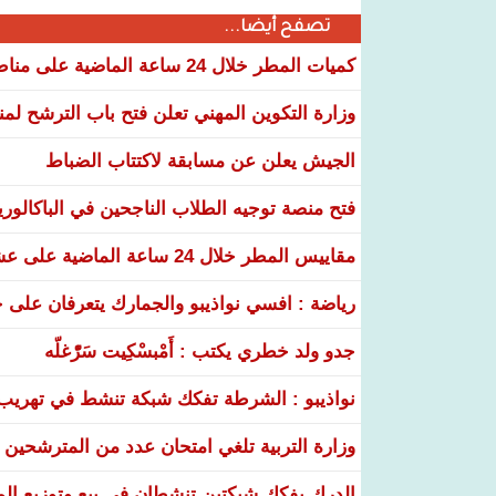
تصفح أيضا...
كميات المطر خلال 24 ساعة الماضية على مناطق عدة من البلاد
وزارة التكوين المهني تعلن فتح باب الترشح لم
الجيش يعلن عن مسابقة لاكتتاب الضباط
فتح منصة توجيه الطلاب الناجحين في الباكالوري
مقاييس المطر خلال 24 ساعة الماضية على عشر ولايات
رياضة : افسي نواذيبو والجمارك يتعرفان على خ
جدو ولد خطري يكتب : أَمْبسْكِيت سَرّْغلّه
نواذيبو : الشرطة تفكك شبكة تنشط في تهريب و
وزارة التربية تلغي امتحان عدد من المترشحين في
الدرك يفكك شبكتين تنشطان في بيع وتوزيع ال