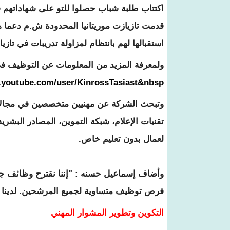
اكتتاب طلبة شباب حصلوا للتو على شهاداتهم في ا
قدمت تازيازت موريتانيا المحدودة ش.م دعما ه
استقبالها لهم بانتظام لمزاولة تدريبات في تاز
ولمعرفة المزيد من المعلومات عن التوظيف في
.youtube.com/user/KinrossTasiast&nbsp
وتبحث الشركة عن مهنيين متخصصين في مجالات ع
تقنيات الإعلام، شبكة التموين، المصادر البشر
لعمال بدون تعليم خاص.
وأضاف إسماعيل حسنه : "إننا نقترح وظائف جيد
فرص توظيف متساوية لجميع المرشحين. لدينا ا
التكوين وتطوير المشوار المهني