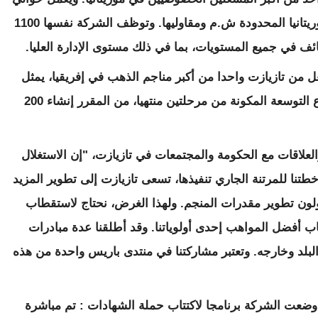
4000 موريتاني في تازيازت لحساب تازيازت موريتانيا المحدودة ش.م ومقاوليها. وتوظف الشركة نفسها 1100
ل من تازيازت واحدا من أكبر مناجم الذهب في إفريقيا، يمثل
الاكتتاب أولوية. ففي 2020، عندما يكون مشروع التوسعة المكونة من مرحلتين منتهيا، من المقرر إنشاء 200
لعلاقات مع الحكومة والمجتمعات في تازيازت، "إن الاستغلال
طتنا للمرتنة الجاري تنفيذها، تسعى تازيازت إلى تطوير المزيد
تولون تطوير مقدرات المنجم. ولهذا الغرض، نحتاج لاستقطاب
ب أفضل المواهب إحدى أولوياتنا. وقد أطلقنا عدة مبادرات
لبلد وخارجه. وتعتبر مشاركتنا في منتدى باريس واحدة من هذه
 وضعت الشركة برنامجا لاكتتاب حملة الشهادات : تم مباشرة