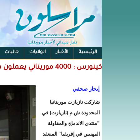
الرئيسية
الأخبار
الولايات
جاليات
الفيس بوك
كينورس : 4000 موريتاني يعملون في تازيازت
إيجاز صحفي
شاركت تازيازت موريتانيا
المحدودة ش.م (تازيازت) في
"منتدى الاندماج والمقاولة
المهنيين في إفريقيا" المنعقد