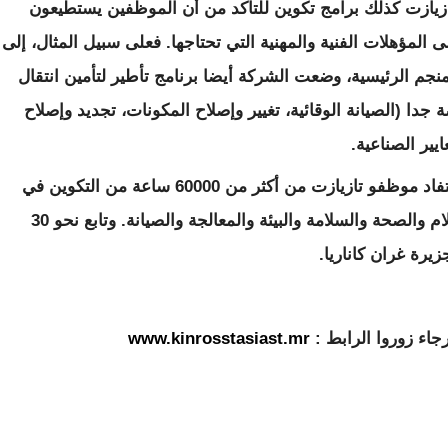
 تازيازت كذلك برامج تكوين للتأكد من أن الموظفين يستطيعون
لمؤهلات الفنية والمهنية التي تحتاجها. فعلى سبيل المثال، إلى
م الرئيسية، وضعت الشركة أيضا برنامج تأطير لتأمين انتقال
جدا (الصيانة الوقائية، تغيير وإصلاح المكونات، تجديد وإصلاح
ير الصناعية.
وفي المجموع، مع مختلف البرامج المنفذة، استفاد موظفو تازيازت من أكثر من 60000 ساعة من التكوين في
2017 في مجالات القيادة والإدارة وتقنيات الإعلام والصحة والسلامة والبيئة والمعالجة والصيانة. وتابع نحو 30
يرة غران كاناريا.
جاء زوروا الرابط :
www.kinrosstasiast.mr