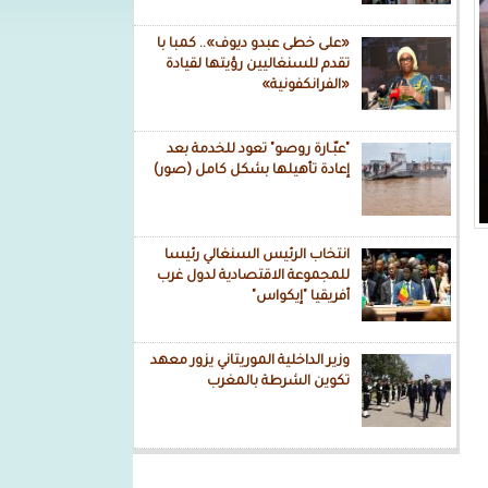
«على خطى عبدو ديوف».. كمبا با
تقدم للسنغاليين رؤيتها لقيادة
«الفرانكفونية»
"عبّـارة روصو" تعود للخدمة بعد
إعادة تأهيلها بشكل كامل (صور)
انتخاب الرئيس السنغالي رئيسا
للمجموعة الاقتصادية لدول غرب
أفريقيا "إيكواس"
وزير الداخلية الموريتاني يزور معهد
تكوين الشرطة بالمغرب