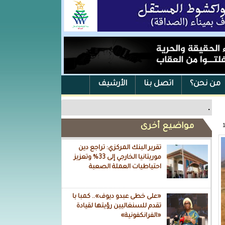
من نحن؟
اتصل بنا
الأرشيف
.
مواضيع أخرى
تقرير البنك المركزي: تراجع دين
موريتانيا الخارجي إلى 33% وتعزيز
احتياطيات العملة الصعبة
«على خطى عبدو ديوف».. كمبا با
تقدم للسنغاليين رؤيتها لقيادة
«الفرانكفونية»