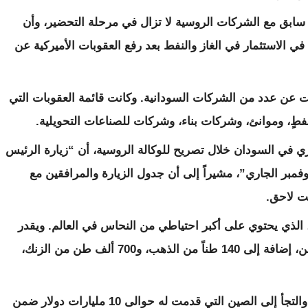
سابق مع الشركات الروسية لا تزال في مرحلة التحضير، وأن
ي الاستثمار في الغاز والنفط بعد رفع العقوبات الأميركية عن
 عن عدد من الشركات السودانية. وكانت قائمة العقوبات التي
 في السودان خلال تصريح للوكالة الروسية، أن “زيارة الرئيس
وداني عمر البشير، ستبدأ غداً، الأربعاء 22 نوفمبر الجاري”، مشيراً إلى أن جدول الزيارة والمرافقين مع
ت لاحق.
 الذي يحتوي على أكبر احتياطي من النحاس في العالم. ويقدر
حجم احتياطاته من النحاس بحوالى 5 ملايين طن، إضافة إلى 140 طناً من الذهب، و700 ألف طن من الزنك،
ويُذكر أن السودان يعاني حالياً من ضائقة مالية والتجأ إلى الصين التي قدمت له حوالى 10 مليارات دولار ضمن