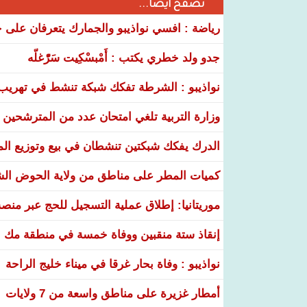
تصفح أيضا...
رياضة : افسي نواذيبو والجمارك يتعرفان على خ
جدو ولد خطري يكتب : أَمْبسْكِيت سَرّْغلّه
نواذيبو : الشرطة تفكك شبكة تنشط في تهريب و
وزارة التربية تلغي امتحان عدد من المترشحين في
الدرك يفكك شبكتين تنشطان في بيع وتوزيع ال
كميات المطر على مناطق من ولاية الحوض ال
موريتانيا: إطلاق عملية التسجيل للحج عبر منص
إنقاذ ستة منقبين ووفاة خمسة في منطقة مك ا
نواذيبو : وفاة بحار غرقا في ميناء خليج الراحة
أمطار غزيرة على مناطق واسعة من 7 ولايات