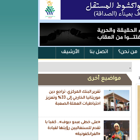
من نحن؟
اتصل بنا
الأرشيف
.
مواضيع أخرى
تقرير البنك المركزي: تراجع دين
موريتانيا الخارجي إلى 33% وتعزيز
احتياطيات العملة الصعبة
«على خطى عبدو ديوف».. كمبا با
تقدم للسنغاليين رؤيتها لقيادة
«الفرانكفونية»