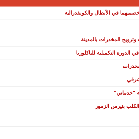
صميهما في الأبطال والكونفدرالية
ترويج المخدرات بالمدينة
 الدورة التكميلية للباكلوريا
مخدرات
شرقي
ة "خدماتي"
لكلب بتيرس الزمور