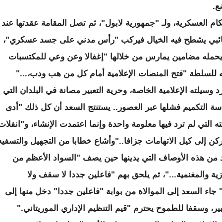
ع.
ام العسكرية، ولـ "جمهورية لابول"، ثم تصل المقامة عقدتها عند
جائبي يشطح فيه الخيال فيركب "رأس مدني على جسد عسكري"،
حمله مضامين يمارس من خلالها "إغفالا وعن وعي للمكتسبات
ه للسلطة "فتح المنصات الإعلامية أمام كل من هب ودب،..."
وسيلته الإعلامية الخاصة، وحرية التعبير مصانة في البلدان التي
اسة التكميم فشلها عبر العصور.. يستنتج السعد أن كل ذلك "أدى
 التي لم ترد فيها معلومة واحدة وإنما اعتمدت الإنشاء، و"انفلات
ركن إلى كيل الاتهامات جزافا.."وأشاع خطابا من التجهيل والتسفيه
 من هذه الأوصاف التي يدينها حين يصف "السواد الأعظم من
ازية والمغنمية..."، ثم يلحق بهم "فاعلين جددا لا سقف ولا
اء السعد إلى الموالاة من بوابة "فاعلين جددا" دخل منها إلى
 وسقفا للطموح يحترم "قيم التنظيم الإداري الموريتاني."