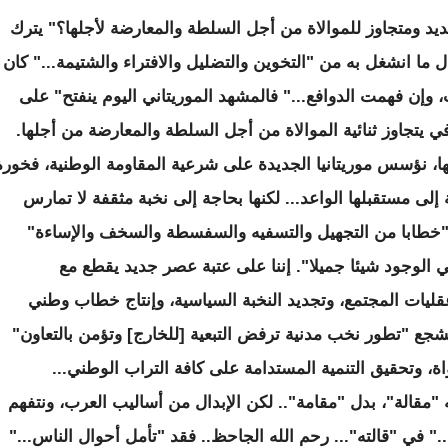
 ومتجاوز للموالاة من أجل السلطة والمعارضة لأجلها؟" يترك
ل ما انشغل به من "التخوين والتضليل والافتراء والشتيمة..." كان
وإن فهمت الدوافع..." فالمشهد الموريتاني اليوم ينفتح" على
تجاوز ثنائية الموالاة من أجل السلطة والمعارضة من أجلها.
عها، نؤسس موريتانيا الجديدة على شرعية المقاومة الوطنية، فخورة
إلى مستقبلها الواعد... لكنها بحاجة إلى نخبة مثقفة لا تمارس
ع "خطابا من التجهيل والتسفيه والسفسطة والسخف والإساءة"
 الوجود شيئا جميلا". إننا على عتبة عصر جديد يقطع مع
قليات المجتمع، وتجديد النخبة السياسية، وإنتاج خطاب وطني
شجع "تطور نخب مدنية ترفض التبعية [للخارج] وتؤمن بالتعاون"
، وتحقيق التنمية المستدامة على كافة التراب الوطني...
 "مقالة"، بدل "مقامة".. لكن الإبدال من أساليب العرب، ونتفهم
" في "قالته"... رحم الله الجاحظ.. فقد "تأمل أحوال الناس..."