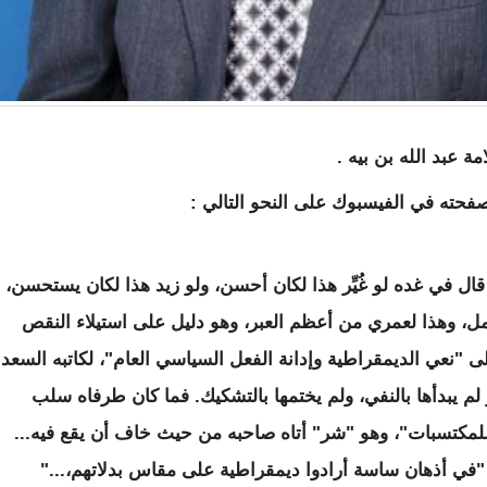
مة عبد الله بن بيه .
صفحته في الفيسبوك على النحو التالي :
ا قال في غده لو غُيِّر هذا لكان أحسن، ولو زيد هذا لكان يستحسن،
مل، وهذا لعمري من أعظم العبر، وهو دليل على استيلاء النقص
ى "نعي الديمقراطية وإدانة الفعل السياسي العام"، لكاتبه السعد
 لم يبدأها بالنفي، ولم يختمها بالتشكيك. فما كان طرفاه سلب
مكتسبات"، وهو "شر" أتاه صاحبه من حيث خاف أن يقع فيه...
ا "في أذهان ساسة أرادوا ديمقراطية على مقاس بدلاتهم،..."