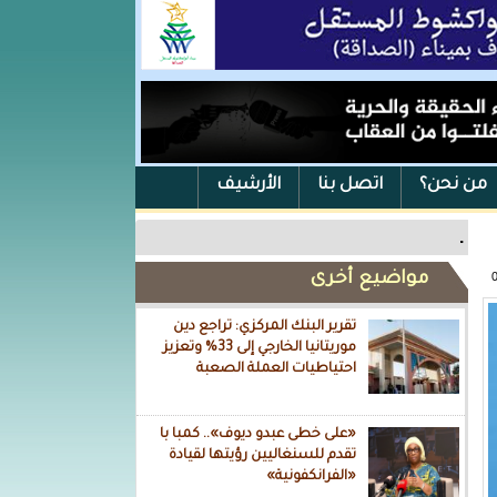
من نحن؟
اتصل بنا
الأرشيف
.
مواضيع أخرى
تقرير البنك المركزي: تراجع دين
موريتانيا الخارجي إلى 33% وتعزيز
احتياطيات العملة الصعبة
«على خطى عبدو ديوف».. كمبا با
تقدم للسنغاليين رؤيتها لقيادة
«الفرانكفونية»