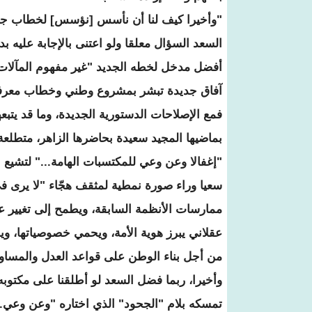
"وأخيرا كيف لنا أن نأسس [نؤسس] لخطاب جديد
السعد السؤال معلقا ولو اعتنى بالإجابة عليه بد
أفضل مدخل لخطه الجديد "غير مفهوم المآلات، 
آفاق جديدة تبشر بمشروع وطني وخطاب معرفي ي
فمع الإصلاحات الدستورية الجديدة، وما قد يتب
بماضيها المجيد سعيدة بحاضرها الزاهر، متطلعة 
"إغفالا وعن وعي للمكتسبات الهامة..." لتشي
سعيا وراء صورة نمطية لمثقف هجّاء "لا يرى في
ممارسات الأنظمة السابقة، ويطمح إلى تغيير ع
عقلاني يبرز هوية الأمة، ويحمي خصوصياتها، وي
من أجل بناء الوطن على قواعد العدل والمساواة
وأخيرا، ربما فضل السعد لو أطلقنا على مكتوبه
تمسكه بلام "الجحود" الذي اختاره "وعن وعي...