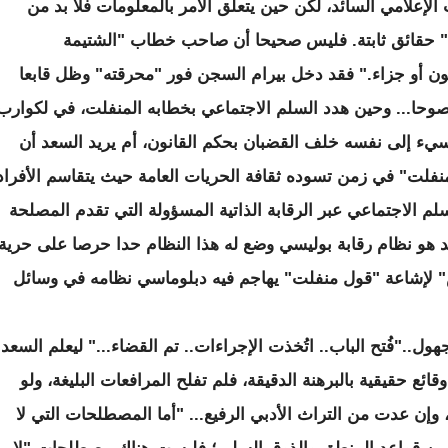
إعلامي السائد، لكن حين يتعلق الأمر بالمعلومات فلا بد من
ت" حقائق ثابتة. فليس صحيحا أن صاحب خطاب "الشتيمة
ون أو جزاء." فقد دخل بيرام السجن فور "محرقته" وظل قابعا
نصوحا... وحين هدد السلم الاجتماعي بخطابه المنفلت، في لكوارب
لمسيء إلى نفسه خلف القضبان بحكم القانون، أم يريد السعد أن
نفلت" في زمن تسوده ثقافة الحريات العامة حيث يتقاسم الأفراد
 الاجتماعي عبر الرقابة الذاتية المسؤولة التي تقدم المصلحة
سعد هو نظام رقابة بوليسي وضع له هذا النظام حدا حرصا على حرية
اس" لإشاعة "قول منفلت" يهاجم فيه دبلوماسي نظامه في وسائل
هول.."فُتح الباب.. اتُخذت الإجراءات.. تم القضاء..." ليعلم السعد
ائع حقيقية بالبرهنة الدقيقة، فلم تفلح المرافعات البليغة، ولو
ي تبرئة أو إدانة، وإن عدت من التراث الأدبي الرفيع... "أما المصطلحات التي لا