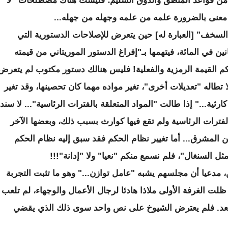
من قواعد المنطق والذوق السليم؛ فليست هناك مصطلحات "لا
معنى بالضرورة علمه من علمه وجهله من جهله...
السخف" [العبارة له] حين يتعرض للإصلاحات الدستورية التي
ين في المائة، فيتهمها بـ"إفراغ الدستور الموريتاني من قيمته
 تلكم القيمة الرمزية والفعلية! فليس هنالك دستور مكتوب لم يتعرض
تطاله "تعديلات أخرى"، تغير مواده مهما كان تحصينها، وقد تغير
رثية..." إذا طالت "المواد المتعلقة بالفترات الرئاسية"... لا سند
 الفترات الرئاسية ولم تقع فيها كوارث بسبب ذلك، وبعضها الآخر
 المشرق... أما تغيير نظام الحكم فقد سبق إليه نظام الحكم
ثل السنغال"، فلم نسمع منكم "نعيا" ولا "إدانة"!!!
 مدعيا أن مجلسهم يشبه "عامل توازن..." وهو ما تثبت التجربة
ت الغرفة الأولى ملاذا هادئا لرجال الأعمال والوجهاء، لم تلعب
لسعد. فلم يعترض الشيوخ على نص واحد سوى ذلك الذي يقضي