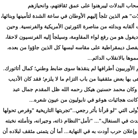
حاب البدلات ليبرهنوا على عمق ثقافتهم، وانحيازهم
 هم الذين تلجأ إليهم الأوطان في ساعة الشدة لتأمينها وبنائها،
ت ألقابه وبدلته من مناصرة الثورتين الأمريكية والفرنسية. وحين
يغول هو من رفع لواء المقاومة، وسيلجأ إليه الفرنسيون لاحقا،
يفصل ديمقراطية على مقاسه لبسها كل الذين جاؤوا من بعده،
ا بالانقلاب الدائم...
الأوربيون أطرافها لم ينقذها سوى ضابط وطني؛ كمال أتاتورك.
بها بعض مثقفينا من باب التزام ما لا يلزم؛ فقد كان الأديب
ول، وكان محمد حسنين هيكل رحمه الله ظل المقدم جمال عبد
 كانت هجائيات هوغو في نابوليون من عيون شعره...
لى التي "لو قرأنا بأثر رجعي.."تجربتها التاريخية "وفرص تحولها
ث في السنغال،"... "تأمل"النظام ذاته، وجيرانه، وتأملته نخبته
علان حرب أودت به في النهاية... أما أن يتمنى مثقف لبلاده أن