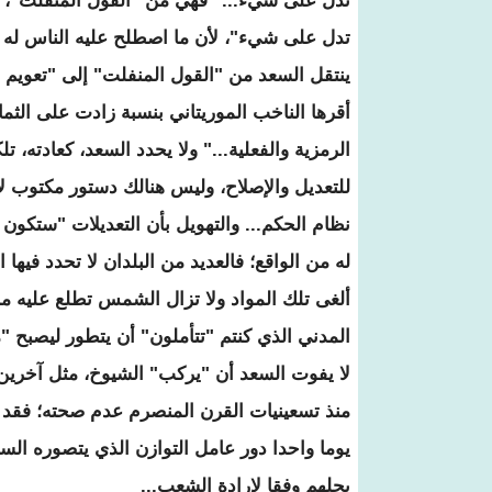
تدل على شيء..." فهي من "القول المنفلت"، 
تدل على شيء"، لأن ما اصطلح عليه الناس له 
ينتقل السعد من "القول المنفلت" إلى "تعويم 
أقرها الناخب الموريتاني بنسبة زادت على الثمان
الرمزية والفعلية..." ولا يحدد السعد، كعادته،
للتعديل والإصلاح، وليس هنالك دستور مكتوب لا 
نظام الحكم... والتهويل بأن التعديلات "ستكون كا
له من الواقع؛ فالعديد من البلدان لا تحدد فيها
ألغى تلك المواد ولا تزال الشمس تطلع عليه من
المدني الذي كنتم "تتأملون" أن يتطور ليصبح "م
لا يفوت السعد أن "يركب" الشيوخ، مثل آخرين،
منذ تسعينيات القرن المنصرم عدم صحته؛ فقد ظل
يوما واحدا دور عامل التوازن الذي يتصوره ا
بحلهم وفقا لإرادة الشعب...