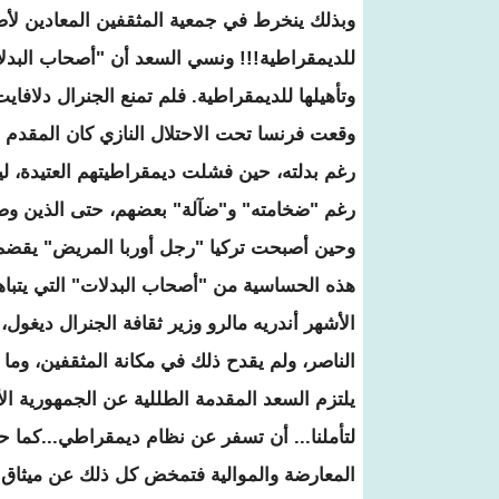
وبذلك ينخرط في جمعية المثقفين المعادين لأص
للديمقراطية!!! ونسي السعد أن "أصحاب البدلات"
وتأهيلها للديمقراطية. فلم تمنع الجنرال دلافاي
وقعت فرنسا تحت الاحتلال النازي كان المقدم د
رغم بدلته، حين فشلت ديمقراطيتهم العتيدة، ل
رغم "ضخامته" و"ضآلة" بعضهم، حتى الذين وصموه
وحين أصبحت تركيا "رجل أوربا المريض" يقضم 
هذه الحساسية من "أصحاب البدلات" التي يتباهى 
الأشهر أندريه مالرو وزير ثقافة الجنرال ديغ
الناصر، ولم يقدح ذلك في مكانة المثقفين، وما
يلتزم السعد المقدمة الطللية عن الجمهورية الأو
لتأملنا... أن تسفر عن نظام ديمقراطي...كما حد
المعارضة والموالية فتمخض كل ذلك عن ميثاق وإ