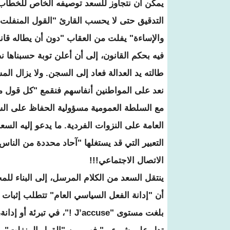
يمكن أن نتجاوز للسعد توصيفه الخاص للخطاب ال
التدقيق حتى لا يحسب القارئ "القول المنفل
والإساءة" يفلت من العقاب "دون أن يطاله قان
فيه بحكم القانون، إلى أن أعلن توبة حسبناها 
طالته يد العدالة فعاد إلى السجن. ولا يزال ا
نعد على المواطنين أنفاسهم فنقمع "كل قول م
مع السلطة العمومية مسؤولية الحفاظ على السلم
العامة على النزوات الفردية. ما يدعو إليه ال
التعبير التي قد يستغلها "آحاد محددة من الن
الاتصال الاجتماعي!!!
ينتقل السعد من الكلام المرسل، إلى البناء للمج
أن "إدانة الفعل السياسي العام" تتطلب إثبات وق
بلغت مستوى "J’accuse !"، ف