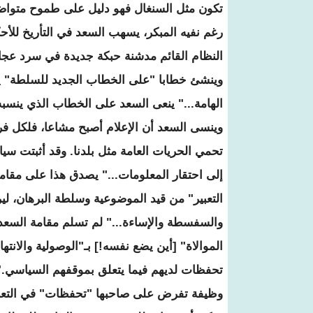
تكون مثل السنغال فهو دليل على طموح متواض
رغم نفيه المبكر، يسهب السعد في التأريخ للأحك
النظام القائم مدشنة حبكة جديدة في سرد ع
وينشئ خطابا "على الخطاب الجديد للسلطة" ي
الهامة..." ينعى السعد على الخطاب الذي ينسب
وينسى السعد أن الإعلام أصبح مشاعا، فلكل فرد 
تحمي الحريات العامة مثل بلدنا. وقد أثبتت سي
إلى احتقار المعلومات..." يصدق هذا على مقامته
التعبير" من قيد الموضوعية وسلطة البرهان، لي
والسفسطة والإساءة..." لم تسلم مقامة السعد
الموالاة" [أين يضع نفسه!] بـ"الوصولية والانته
تحفظات لديهم فيما يتعلق بموقفهم السياسي." ج
وظيفة تفرض على صاحبها "تحفظات" في التعبير،