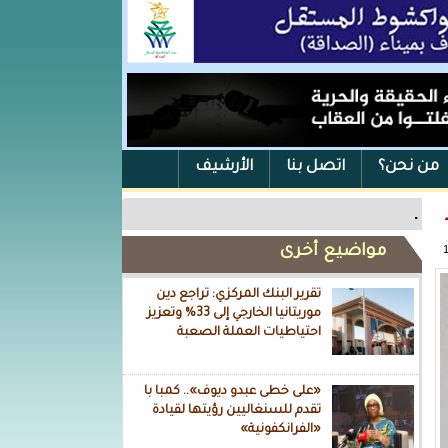
من نحن؟
اتصل بنا
الأرشيف
.
مواضيع أخرى
تقرير البنك المركزي: تراجع دين
موريتانيا الخارجي إلى 33% وتعزيز
احتياطيات العملة الصعبة
«على خطى عبدو ديوف».. كمبا با
تقدم للسنغاليين رؤيتها لقيادة
«الفرانكفونية»