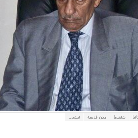
نيا
شنقيط
مدن قديمة
تيشيت