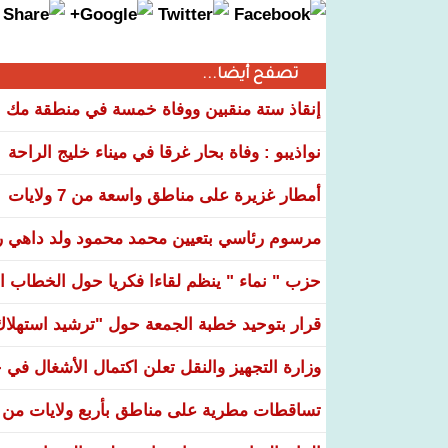
تصفح أيضا...
إنقاذ ستة منقبين ووفاة خمسة في منطقة مك ا
نواذيبو : وفاة بحار غرقا في ميناء خليج الراحة
أمطار غزيرة على مناطق واسعة من 7 ولايات
مرسوم رئاسي بتعيين محمد محمود ولد داهي رئ
حزب " نماء " ينظم لقاءا فكريا حول الخطاب ال
قرار بتوحيد خطبة الجمعة حول "ترشيد استهلاك ا
وزارة التجهيز والنقل تعلن اكتمال الأشغال ف
تساقطات مطرية على مناطق بأربع ولايات من ال