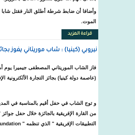
وأضافا أن ضابط شرطة أطلق النار فقتل شابا 
الموت.
قراءة المزيد
حول الكونغو: مقتل شرطي ومدني و
نيروبي (كينيا) : شاب موريتاني يفوز بجائزة
فاز الشاب الموريتاني المصطفى جيميرا يوم أ
(عاصمة دولة كينيا) بجائز التجارة الألكترونية الإف
و توج الشاب في حفل أقيم بالمناسبة في المدين
من القارة الإفريقية بالجائزة خلال حفل جوائز " ا
التطبيقات الإفريقية " الذي تنظمه " Web Foundation " من نيجيريا .