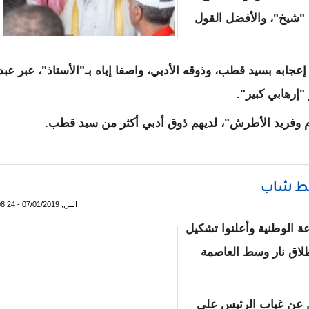
ب "شيخ"، والأفضل القول
إعجابه بسيد قطب، وذوقه الأدبي، واصفا إياه بـ"الأستاذ"، عبر عبد
"إرهابي كبير".
وم وفريد الأطرش"، لديهم ذوق أدبي أكثر من سيد قطب.
دي يهاجم الشيخ الددو . !
بط شاب
اثنين, 07/01/2019 - 08:24
 الوطنية وأعلنوا تشكيل
طلاق نار وسط العاصمة
ن عن غياب الرئيس علي