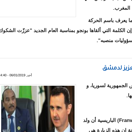
 المغرب.
 ما يعرف باسم الحركة
إن الكلمة التي ألقاها بونجو بمناسبة العام الجديد "عززّت الشكوك
سؤوليات منصبه".
يقوده ضابط شاب
لعزيز لدمشق
أحد, 06/01/2019 - 14:40
س الجمهورية لسوريا، و
ا.
و كتبت صحيفة فرانس تي في اونفو ( Franvetvinfo) الباريسية أن ولد
 ان هذه الزيارة هي