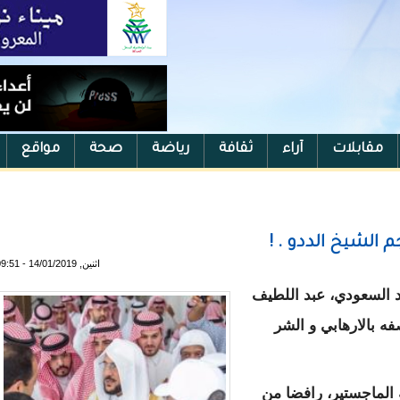
مقابلات
آراء
ثقافة
رياضة
صحة
مواقع
الشيخ الددو . !
اثنين, 14/01/2019 - 09:51
د السعودي، عبد اللطيف
ه بالارهابي و الشر
الماجستير، رافضا من