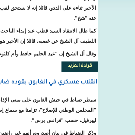
الأخير ثناءه على الددو، قائلا إنه لا يستحق لق
عنه "شخ".
كما طال الانتقاد السيد قطب عند إبداء الباحث 
اللطيف آل الشيخ عن غضبه، قائلا إن الأخير هو 
وقال آل الشيخ إن "عبد الحليم حافظ وأم كلث
قراءة المزيد
حول وزير الشؤون الإسلامية السعو
انقلاب عسكري في الغابون يقوده ضا
سيطر ضباط في جيش الغابون على مبنى الإذاعة
"المجلس الوطني للإصلاح"، تزامنا مع سماع إ
ليبرفيل، حسب "فرانس برس".
وذكر الضباط في بيان أصدروه، أنهم غير راضي