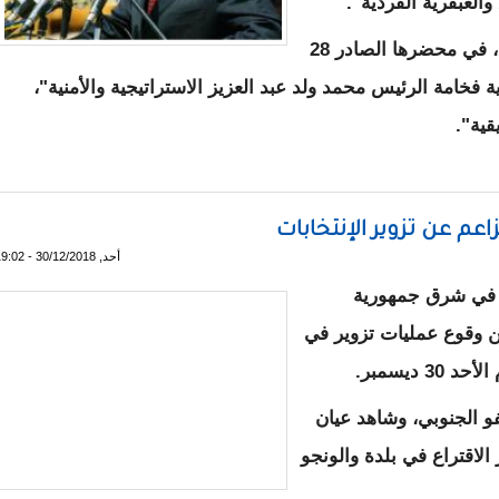
والعبقرية الفردية".
وقالت لجنة تحكيم " جائزة مانديلا للأمن/2018"، في محضرها الصادر 28
ما لرؤية فخامة الرئيس محمد ولد عبد العزيز الاستراتيجية والأمنية"،
قية".
 عن تزوير الإنتخابات
أحد, 30/12/2018 - 19:02
لا في شرق جمهورية
 وقوع عمليات تزوير في
 ديسمبر.
و الجنوبي، وشاهد عيان
لاقتراع في بلدة والونجو