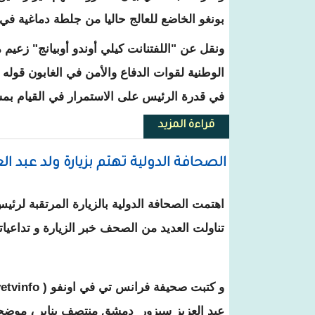
بونغو الخاضع للعالج حاليا من جلطة دماغية في
ونقل عن "اللفتنانت كيلي أوندو أوبيانج" زعيم
الوطنية لقوات الدفاع والأمن في الغابون قوله 
في قدرة الرئيس على الاستمرار في القيام بم
قراءة المزيد
حول انقلاب عسكري في الغابون 
الصحافة الدولية تهتم بزيارة ولد عبد ا
اهتمت الصحافة الدولية بالزيارة المرتقبة لرئي
تناولت العديد من الصحف خبر الزيارة و تداعياته
عبد العزيز سيزور دمشق منتصف يناير ، موضحة