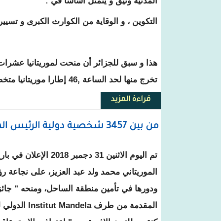
المدنية وثيق و يتمثل أساسا في :
التكوين ، و الوقاية من الكوارث الكبرى و تسييره
هذا و سبق للجزائر أن منحت لموريتانيا عشرات 
تخرج منها لحد الساعة ,46 إطارا موريتانيا متخصصين في تسيير الكوارث.
قراءة المزيد
حول موريتانيا و الجزائر تتعاونان ف
من بين 3457 شخصية دولية الرئيس الموريتاني يتوج بجائزة مانديلا للأمن / 2018
تم اليوم الاثنين 31 دجمبر 
الموريتاني محمد ولد عبد العزيز، على نجاعة رؤيت
المقدمة من طرف ela