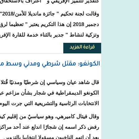
كتقدير للتميز الإفريقي و " اعتراف بالاستحقاق 
دجمبر 2018 إن هذا التكريم يعتبر " تعظي
وتزكية لنشاط " جدير بالثناء خدمة للقارة الإفري
قراءة المزيد
حول من بين 3457 شخصية دولية الرئيس الموريتاني يتوج بجائزة مانديلا للأمن / 2018
الكونغو: مقتل شرطي ومدني وسط مزاعم
قال شاهد عيان وسياسي إن شرطيًا ومدنيًا قُت
الكونغو الديمقراطية في شجار بشأن مزاعم عن
الانتخابات الرئاسية والتشريعية التي جرت اليوم الأحد 30
وقال فيتال كاميرهي، وهو سياسيٌ من إقليم كيف
رفض ذكر اسمه إن شجارًا اندلع عند أحد مراكز ا
بعد أن اتهم الناخبون مسؤولا انتخابيا بالتزوير.