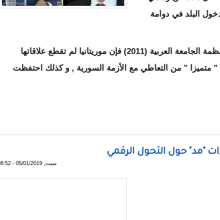
دخول البلد في دوامة
و أضافت الصحيفة انه رغم إخراج سوريا من منظمة الجامعة العربية (2011) فإن موريتانيا لم تقطع علاقاتها
تميزا " من التعاطي مع الأزمة السورية , و كذلك احتفظت
ولد عبد العزيز لدمشق
ت "مد" حول التحول الرقمي
سبت, 05/01/2019 - 08:52