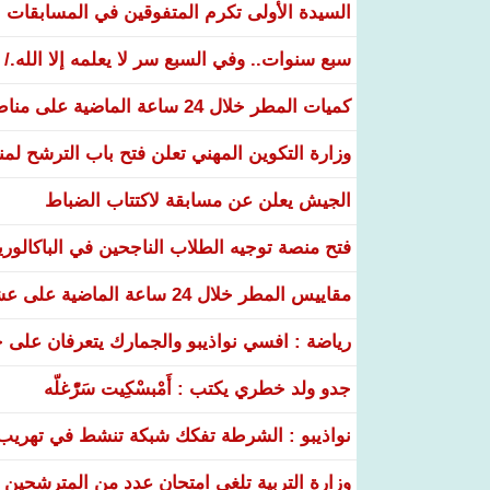
السيدة الأولى تكرم المتفوقين في المسابقات الوطنية 26
سبع سنوات.. وفي السبع سر لا يعلمه إلا الله./
كميات المطر خلال 24 ساعة الماضية على مناطق عدة من البلاد
وزارة التكوين المهني تعلن فتح باب الترشح لم
الجيش يعلن عن مسابقة لاكتتاب الضباط
فتح منصة توجيه الطلاب الناجحين في الباكالوري
مقاييس المطر خلال 24 ساعة الماضية على عشر ولايات
رياضة : افسي نواذيبو والجمارك يتعرفان على خ
جدو ولد خطري يكتب : أَمْبسْكِيت سَرّْغلّه
نواذيبو : الشرطة تفكك شبكة تنشط في تهريب و
وزارة التربية تلغي امتحان عدد من المترشحين في