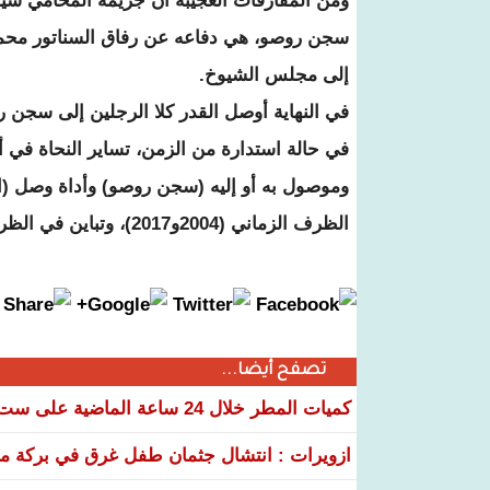
ومن المفارقات العجيبة أن جريمة المحامي سيد
سجن روصو، هي دفاعه عن رفاق السناتور محمد
إلى مجلس الشيوخ.
في النهاية أوصل القدر كلا الرجلين إلى سجن رو
في حالة استدارة من الزمن، تساير النحاة في
وموصول به أو إليه (سجن روصو) وأداة وصل (ا
الظرف الزماني (2004و2017)، وتباين في الظرف السياسي (المعارضة والموالاة)...
تصفح أيضا...
كميات المطر خلال 24 ساعة الماضية على ست ولايات
ازويرات : انتشال جثمان طفل غرق في بركة مياه