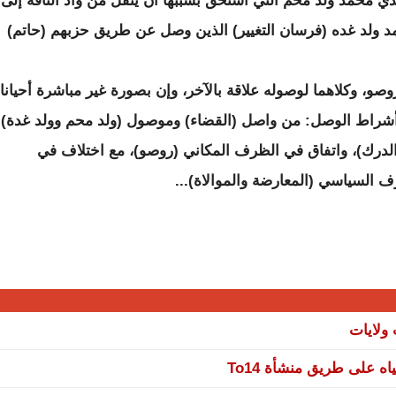
ي محمد ولد محم التي استحق بسببها أن ينقل من واد الناقة إلى
 ولد غده (فرسان التغيير) الذين وصل عن طريق حزبهم (حاتم)
صو، وكلاهما لوصوله علاقة بالآخر، وإن بصورة غير مباشرة أحيانا،
 أشراط الوصل: من واصل (القضاء) وموصول (ولد محم وولد غدة)
لدرك)، واتفاق في الظرف المكاني (روصو)، مع اختلاف في
 على طريق منشأة To14