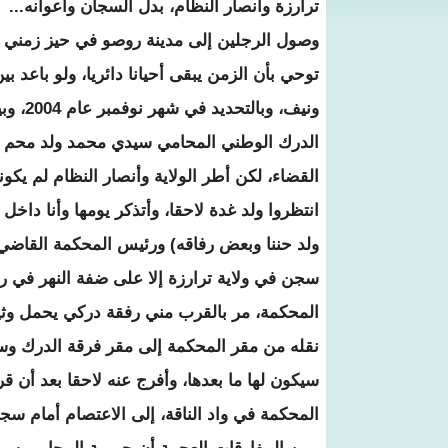
ترارزة وأنصار النظام، بدل السجان وأعوانه...
وصول الرجلين إلى مدينة روصو في حيز زمني متق
توحي بأن الزمن يبقى أحيانا دائريا، ولو باعد 
ونيف، 
الدرك الوطني المحامي سيدي محمد ولد محم (أ
القضاء، لكن أطر الولاية وأنصار النظام لم يك
انتظروا ولد غدة لاحقا، وأتذكر يومها وأنا داخ
ولد حننا وبعض رفاقه) ورئيس المحكمة القاضي م
سجن في ولاية ترارزة إلا على ضفة النهر في رو
المحكمة، مر بالقرب مني رفقة دركي يحمل وثيق
نقله من مقر المحكمة إلى مقر فرقة الدرك وسط م
سيكون لها ما بعدها، وأفرج عنه لاحقا بعد أن قر
المحكمة في واد الناقة، إلى الاعتصام أمام س