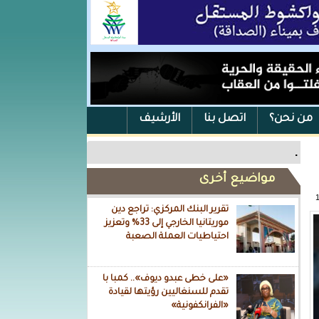
من نحن؟
اتصل بنا
الأرشيف
.
مواضيع أخرى
تقرير البنك المركزي: تراجع دين
موريتانيا الخارجي إلى 33% وتعزيز
احتياطيات العملة الصعبة
«على خطى عبدو ديوف».. كمبا با
تقدم للسنغاليين رؤيتها لقيادة
«الفرانكفونية»