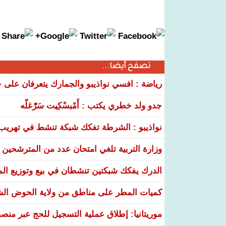
تصفح أيضا...
رياضة : افسي نواذيبو والجمارك يتعرفان على خ
جدو ولد خطري يكتب : أَمْبسْكِيت سَرّْغلّه
نواذيبو : الشرطة تفكك شبكة تنشط في تهريب و
وزارة التربية تلغي امتحان عدد من المترشحين في
الدرك يفكك شبكتين تنشطان في بيع وتوزيع ال
كميات المطر على مناطق من ولاية الحوض ال
موريتانيا: إطلاق عملية التسجيل للحج عبر منص