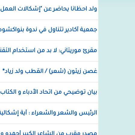
ولد احظانا يحاضر عن "إشكالات العمل ال
جمعية أكادير تتناول في ندوة بنواكشو
مقرئ موريتاني: لا بد من استخدام التق
غصن زيتون (شعر) / القطب ولد زياد*
بيان توضيحي من اتحاد الأدباء و الكتاب 
الرئيس والشعر والشعراء : أية إشكالية
مصدر مقرب من الشاعر الكبير أحمدو ولد 