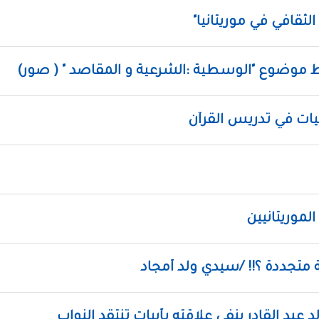
ثقافي في موريتانيا"
ط موضوع "الوسطية :الشرعية و المقاصد " ( صور)
نيات في تدريس القرآن
الموريتانيين
 متجددة ؟!! /سيدي ولد أمجاد
عبد القادر ينفي علاقته بأبيات تنتقد النواب