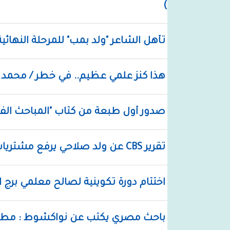
)
تأهل الشاعر "ولد بمب" للمرحلة النهائ
هذا كنز علمي عظيم.. في خطر / محمد
صدور أول طبعة من كتاب "المباحث ال
تقرير CBS عن ولد صلاحي يرفع مشتريات كتابه و"amazon" تعلن نفاد النسخ
اختتام دورة تكوينية لصالح معلمي برج ا
باحث مصري يكتب عن نواكشوط : مطاره