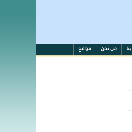
نا
من نحن
مواقع