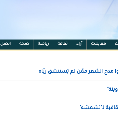
ت
مقابلات
آراء
ثقافة
رياضة
صحة
اتصل ب
مدح الشِّعر ممَّن لم يَستنشق ريَّاه
وينة"
قافية لـ"تشمشه"