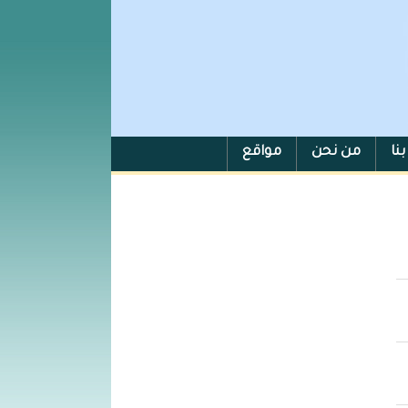
نا
من نحن
مواقع