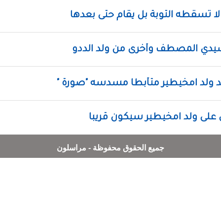
ه لا تسقطه التوبة بل يقام حتى بعدها
سيدي المصطف وأخرى من ولد الددو
 ولد امخيطير متأبطا مسدسه "صورة "
 على ولد امخيطير سيكون قريبا
جميع الحقوق محفوظة - مراسلون