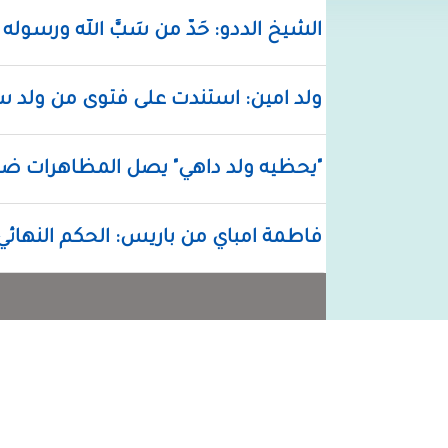
الشيخ الددو: حَدُّ من سَبَّ الله ورسول
ولد امين: استندت على فتوى من ولد 
"يحظيه ولد داهي" يصل المظاهرات ضد
فاطمة امباي من باريس: الحكم النهائي