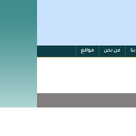
نا
من نحن
مواقع