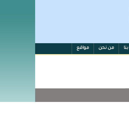
نا
من نحن
مواقع