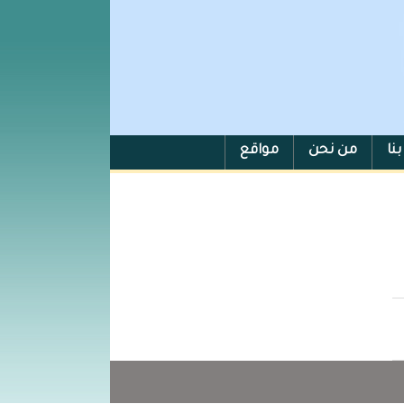
نا
من نحن
مواقع