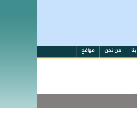
نا
من نحن
مواقع