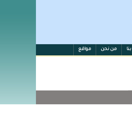
نا
من نحن
مواقع