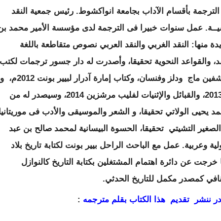
الترجمة بأقسام
الآداب بجامعة انواكشوط. رئيس جمعية النقد
سيــة. عمل سنوات خبيرا فى الترجمة لدى مؤسسة الأمير محمد بن
 منها: النقد الغربي والنقد
العربي نصوص متقاطعة باللغة
د،
والقواعد النحوية تحقيقا، وأصدرت له دار جسور ترجمات لكتب
فين ماج ودلز وفنسان، وكتاب إمارة آدرار لبيير
بونت
2012
م، و
، والقبائل والإثنيات لفليب مرشزين
2014
،
وسيصدر له من
حمد يحيى
الولاتي تحقيقا، و الشعر والموسيقى والأدب فى موريتانيا
الصغير التشيتي تحقيقا، الحسوة البيسانية
لمحمد صالح بن عبد
ية وعربية
.
عمل مع الباحث الراحل بيير بونت لكتابة تاريخ بلاد
 خرجت عن دائرة اهتمام المشتغلين بكتابة التاريخ
كالنوازل
لثقافي كمصدر مكمل
للتاريخ الحدثي
.
در ننشر تقديم هذا الكتاب بقلم مترجمه
: