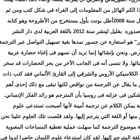
هذا الكم الهائل من المعلومات إلى القراء فى شكل كتب ومن ثم
ترجمتها إلى اللغة العربية. و بعد سنوات أي خلال سنة 2008أطل بونت بأول مستخرج من الأطروحة وهو كتابه
إمارة آدرار لدى كارتالا وقد بدأتُ بترجمته بعيد صدوره بقليل لينشر سنة 2012 باللغة العربية لدى دار النشر
" هو استعارة عن جسور نمدها بغية تسهيل التواصل عبر الترجمة
ض. ونحن بإنشائها إنما نريد أن نسهم فى إغناء حضارة عربية
بنائها. ولا ننسى أنه فى الجانب الآخر من بحر الحضارات قد سخر
ب الكلاسيكي الأروبي والشرقي إلى القارئ الألماني فقد كتب ذات
 قائلا له: " مهما يكن ما يقال عن الترجمة من نواقص لكنها تبقى مع ذلك إحدى أهم
شكين فى عزلته فى روسيا بأن المترجم هو رائد الفكر الإنساني.
ة يمكن الكلام عن ترجمة أمينة لأنها أصبحت تستدعى علوم
منها أو اللغة التي يترجم إليها. ولقد قلصت تلك العلوم علينا نحن
ية موضوع الترجمة كما سهلت عملية تغطية المساحات المعنوية
 المترجم إليها. لقد كان استدعاء علوم اللسان حاضرا لدينا فى