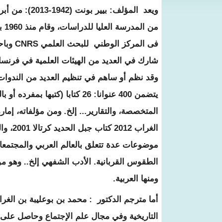
ويعد
المؤلف: بيير بونت
(1942-2013):
من أبر
من المدرسة العليا للدراسات، وقام منذ
1960
ب
فى المركز الوطني للبحث العلمي
CNRS
وباح
شارك في العديد
من الهيئات العلمية في فرنسا
وقد نظم أو ساهم في تنظيم العديد من الندوا
يتضمن
400
عنوانا
: 26
كتابا
(
كتبها بمفرده أو ب
المتخصصة، والتقارير... إلخ. ومن مؤلفاته، إمارة
الغراب
2012
كتاب جبل الحديد كرتالا
2001
، وا
موضوعات عدة تتعلق بالعالم العربي والمجتمعات
الطقوس القربانية. الأدب
الشفهي إلخ.. وهو مؤل
ومنها العربية
.
أما مترجم الدكتور
:
محمد بن بوعليبة بن الغرا
التاريخية وفي مجال علم الإجتماع وحاصل على