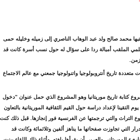
ها محمد صالح ولد عبد الوهاب الناصري إلى زميله وخليله حمى
سلمي الملقب أمبالة ردا على سؤال له حول نسب أسرة كانت قد
زمن.
عددة تاريخ أنتروبولوجيا واتنولوجيا جمعني مع عالم الاجتماع
ونت فى مشروع كتابة تاريخ موريتانيا وهو المشروع الذي حمل عنوان "دخول
 التقينا لإعداد دراسة حول القيم الثقافية الموريتانية بالتعاون
وع التراث والتي ترجمتها عن الفرنسية فور إنجازها. قبل ذلك كنت
ر التي تجاوزت صفحاتها ما يناهز ألفين وثلاثمائة وكانت قد
ستطيع القاريء الموريتاني والعربي أن يقرأها بلغته. وأثناء ذلك اللقاء بينت