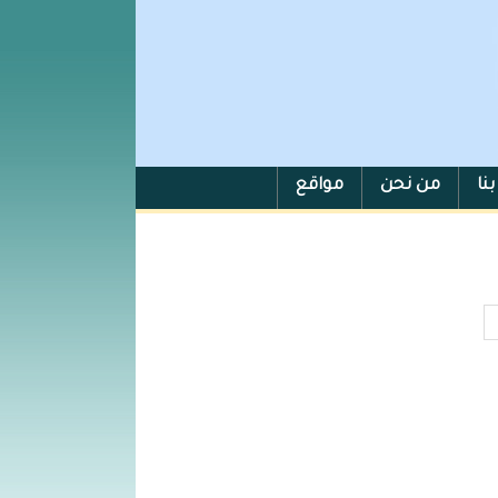
نا
من نحن
مواقع