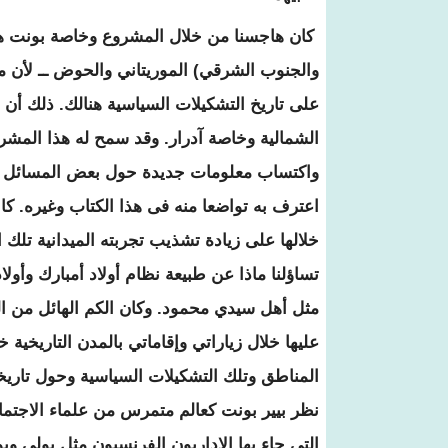
كان هاجسنا من خلال المشروع وخاصة بونت هو
والجنوب الشرقي) الموريتاني والحوض ــ لأن م
على تاريخ التشكيلات السياسية هنالك. ذلك أن
الشمالية وخاصة آدرار. وقد سمح له هذا المشر
واكتساب معلومات جديدة حول بعض المسائل ال
اعترف به تواضعا منه فى هذا الكتاب وغيره. كا
خلالها على زيادة تشذيب تجربته الميدانية تلك ا
تساؤلنا ماذا عن طبيعة نظام أولاد أمبارك وأولا
مثل أهل سيدي محمود. وكان الكم الهائل من 
عليها خلال زياراتي وإقاماتي بالمدن التاريخية 
المناطق وتلك التشكيلات السياسية وحول تاريخ
نظر بيير بونت كعالم متمرس من علماء الاجتما
التي جاء بها الإداريون الفرنسيون مثل بولى 