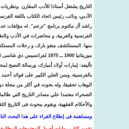
التاريخ يشتغل أستاذا للأدب المقارن ونظريات 
الأدبي، ونائب رئيس اتحاد الكتاب
باللغة الفرن
راشد آل مكتوم برنامج "ترجم". له مؤلفات عديدة
الفرنسية والعربية، و محاضرات في الأدب والنق
منها: المستكشف
منغو بارك، و رحلات المستكش
موريتانيا
1900
ــ 1975
لفرانسيس دي شاسى
2013
تأليفه: إمارات أولاد أمبارك، ورسالة النصح لم
بالفرنسية، ومنن
العلي الكبير على فوائد أحمد 
الوهاب تحقيقا، وله بحوث في أكثر من مجلة دول
الصحراء معتمدا علي
مصادر التاريخ التي طالما
والأحكام الفقهية، ويقوم ببحوث فى التاريخ ا
ومساهمة فى إطلاع القراء على هذا البحث النا
تقديم كتاب روايات أصول المجتمعات البيظانية.