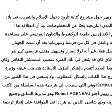
20 انصب تفكيرنا أنا وبيير حول مشروع كتابة تاريخ دخول الإسلام والتعريب فى بلاد
لمدن التاريخية بحثا عن المخطوطات، بيد أن انطلاقة هذا
لية كانت فى شتاء 2008، حيث تم الاتفاق بين جامعة انوكشوط والتعاون الفرنسي على مساعدة
مة والنقل فى كل من فرنسا وموريتانيا بعد أن ثمنت الجهتان
حصل فعلا، غير أنه لولا إصرار وتسهيل مثقف فرنسي كبير هو
لذي كان قد شغل فى تلك الفترة منصب المستشار الثقافي وكان
ذا الصدد أتقدم بالشكر الجزيل للأستاذة هند بنت عينينه وزيرة
يخرج هذا الكتاب بالشكل المطلوب. ولا يسعني فى هذا الطور من
Karthal
وهي التي سمحت لي بترجمة هذه السلسلة من الكتب
 روبير آجنو
Robert AGENEAU
وهو مديرها السابق وجميع
نه ودي شاسى اللذين لم يترددا فى الموافقة على إنجاز ترجمة