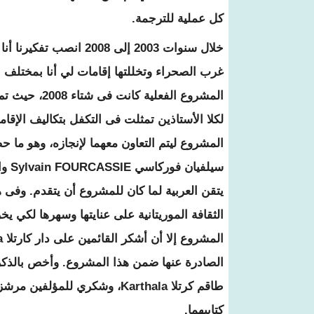
كل عملية للترجمة.
خلال سنوات 2003 إلى 08
غرب الصحراء وتخللتها إقامات لي أنا بمختلف ا
المشروع الفع
لكلا الأستاذين تمثلت فى التكفل بتكاليف الإقا
المشروع ليتم التعاون معهما لإنجازه، وهو ما 
سيلفيان فوركاسي
Sylvain FOURCASSIE
وا
يتقن العربية لما كان للمشروع أن يتقدم. وفى ه
الثقافة الموريتانية على عنايتها وسهرها لكي 
المشروع إلا أن أشكر القائمين على دار كارتلا
a
الصادرة عنها ضمن هذا المشروع. وأخص بالذكر
طاقم كرتلا
Karthala
، وشكري للمؤلفين مرشزي
كتابيهما.