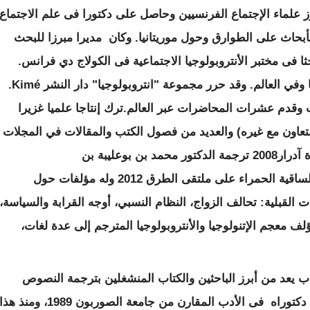
ز علماء الإجتماع الفرنسيين وحاصل على دكتورا فى علم الاجتماع
أبحاث على الطوارق وحول موريتانيا. وكان مديرا مبرزا للبحث
ثا
فى مختبر الأنتروبولوجيا الاجتماعية فى الكولاج دي فرانس.
 وفي العالم. وقد حرر مجموعة "انتروبولوجيا
"
دار النشر
Kimé.
ت وقدم عشرات المحاضرات عبر العالم
.
ترك إنتاجا علميا غزيرا
التعاون مع غيره) والعديد من فصول الكتب والمقالات في
المجلات
 آدرار
2008
ترجمة الدكتور محمد بن بوعليبة بن
لساقية الحمراء على ملتقى الطرق
2012
وله
مؤلفات حول
 القبلية: تحالف
الزواج، النظام النسبي، أوجه القرابة والسياسة،
ف معجم الإتنولوجيا والأنتروبولوجيا المترجم إلى عدة
لغات،
ب يعد من أبرز الباحثين والكتاب المنشغلين بترجمة النصوص
دكتوراه فى الأدب المقارن من جامعة الصوربون
1989
،
ومنذ هذا