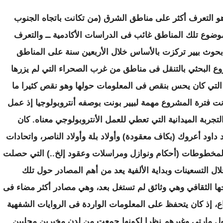
 التعرف أكثر على مناطق الشرق (من تكانت باتجاه الجنوب
وضوع تلك المناطق غائب فى الدراسات الأكادمية ــ والتعرف
 بحوث بيير تركزت بالأساس خلال الأربعين سنة على المناطق
وع البحثي بالتنقل فى مناطق من غرب الصحراء التي لم يزرها
تي كان يحس بنقص فى المعلومات حولها وهو نقص كثيرا ما
نت فترة المشروع مهمة لبيير بونت بوصفه أنتروبولوجيا إذ عمل
لتجربة الميدانية التي تعطي للعمل الأنتروبولوجي معناه. كان
د داود أعروك (بكاف معقودة) وأولاد بلة وأولاد الناصر، واتحادات
المخطوطات (أحكام ونوازل ومراسلات وعقود إلخ..) التي حصلت
خلال التسعينات وبداية الألفية يعد من أهم المصادر حول تلك
ها الثقافي وهي وثائق لم تستغل بعد، وهي مصادر أكثر مضاء فى
ع، إذ كان يتحفظ على المعلومات الواردة فى الروايات الشفهية
وبول مارتي وغيرهم نظرا لكونها جمعت من لدن مخبرين محليين