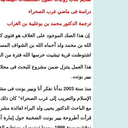
دراسة فى ماضي غرب الصحراء
ترجمة الدكتور محمد بن بوعليبة بن الغراب
إن هذا الصك الموجود على الغلاف هو فتوى كتب
الله بن محمد ولد أحماه الله بن الشواف الم
اشتوطنت قرية تيشيت حرسها الله فترة من ال
هذا العمل يتنزل ضمن مشروع للبحث فى مجلات مت
بيير بونت.
منذ سنة 2003 بدأنا نفكر أنا وبيير ب
الإسلام والتعريب إلى غرب الصحراء" كان ذلك يوم
مع الباحث الدكتور يحيى ولد البراء لفائدة مشر
قرأت أطروحة بيير بونت الضخمة حول إمارة آدرا
نوقشت سنة 1998، يومها تمنيت لو ي