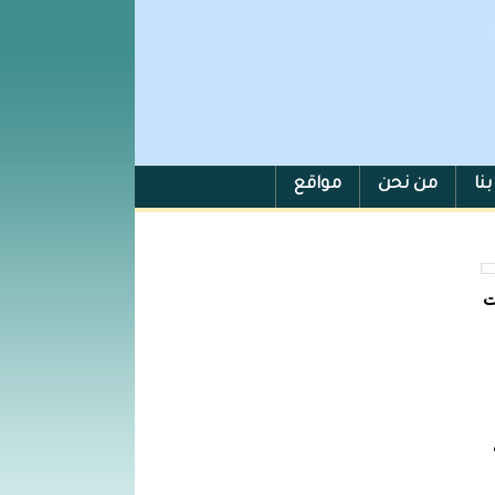
نا
من نحن
مواقع
ت
ى