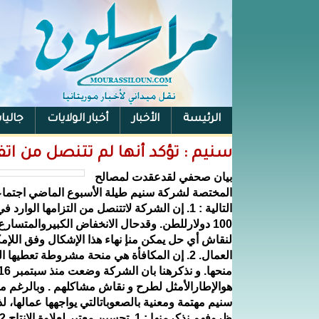
الرئيسة
الأخبار
أخبار الولايات
جاليا
سنيم : تؤكد أنها لم تتنصل من اتفاق 2014 (ب
بيان صحفي لقدعقدت لمصالح
المختصة لشركة سنيم طيلة الأسبوع الماضي اجتما
100 دولارللطن. وقدحال الانخفاض الكبيروالمتسارع
لنقاش أي حل يمكن منإ نهاء هذا الإشكال وفق اللإم
العمال. 2. إن المكافأة هي منحة مشروطة تعط
هوالإطارالأمثل لطرح و نقاش مشاكلهم . وبالرغم من 