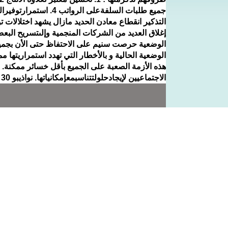
جميع طلبات السلفةعلى 
التذكير انقطاع معادن الحديد مازال يشهد اختلالات
إغلاق العديد من الشركات المنجمية وإلىتسريح البعض
الوضعية الحالية و بالأخطار التي تهدد استمراريتها مم
الاجتماعيين لإيجادحلولتتناسبمعإمكانياتها. نواذيبو 30 ابريل 2017