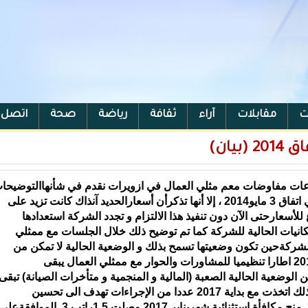
ت
مقابلات
آراء
ثقافة
رياضة
صحة
اتصل ب
يان)
عات مفاوضات معم مثلي العمال في ازويرات نقدم في شأنهاالتوضيحا
التالية : 1. إن الشركة لاتتنصل من التزامها الوارد في اتفاق 3 مايو2014 ، إلا أنها تذكرأن أسعارالحديد آنذاك كانت تزيد على
 للأسعارحتى الآن دون تنفيذ هذا الالتزام و تجدد الشركة استعدادها
كانيات الحالية للشركة كما تم توضيح ذلك خلال الجلسات مع ممثلي
يها الشركةحين تكون وضعيتها تسمح بذلك و الوضعية الحالية لا تمكن من
منحها. و نذكرهنا بان الشركة وضعت منذ سبتمبر 2016 اطارا تنظيميا للمشاورات والحوار مع ممثلي العمال يبقى
الوضعية الحالية الصعبة (المالية و المنجمية و متأخرات الصيانة) تبقى
سنيم مهتمة ومعنية بالصعوباتالتي يواجهها عمالها، لذلك اتخذت مع بداية 2017 عددا من الإجراءات تهدف الى تحسين
ظروفهم نذكرمنها : 1. تحسين معتبر لعلاوة الانتاج 2. منح مكافأة استثنائية شهريناير 2017 وصلت 1.5راتب 3. الموافقةعل