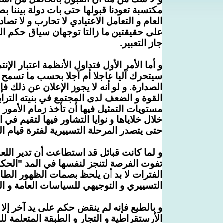
مكتسبة تعودنا قبولها حتى بات دولة بيننا
العام و التعامل الاعتيادي لا تحارب و لا تصادر
على حقيقتين ما زالتا توجهان سياق حكم الب
جاز التعبير.
و أما الأمر الأول
فتداول الأنظمة اعتبار الإن
سيتحرك آليا عاجلا أم آجلا بحسب ما تسمح 
الصدارة. و لو أنه لا يجوز الإعلان عن ذلك 
القوة و الضعف لدى المجتمع في بنيته الترابي
مستويات التمثيل فيها أن تأخذ زمام الأمور
خلال خلاياها و نوايا التشاور فيها لتقيم في
حتى يتصدر المرحلة التسييرية لفترة قيام الح
و لما كانت قبائل قد استطاعت أن تدير الل
تفوت الفرصة لتنجز لنفسها في المد "الحكا
الفترات لا بد أن يلحظ بصمات الظهور الطاف
التسييري و التوجيهي للسياسات العامة و ال
و بالطبع فإنه لم ينقض حكم على يد آخر إلا
الأرستقراطية
و
التجار
و
الطبقة المتعلمة
للق