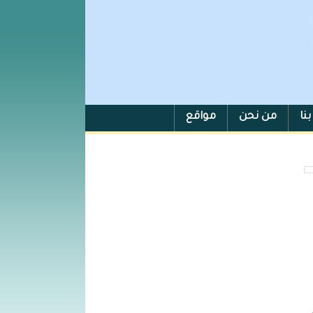
نا
من نحن
مواقع