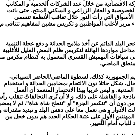
كة الاقتصادية
من خلال عدد الشركات الخدمية و المكاتب
لخصوصية و العقار الزراعي و السكني المنتج، حتى باتت
الأسواق التي رأت النور خلال تعاقب الأنظمة تتسمى
اء مرير لأغلب المواطنين و تكريس مشين لمفاهيم تتنافى مع
جز البلد الدائم عن أخذ ملامح الحداثة و دفع عجلة التنمية
مداخل مواردها الهائلة لتكريس ظلم البعض القليل للأغلبية
 في سياقات التهميش القسري المعمول به كنظام مكرس من
لمنطق الماضي.
يم الجمهورية كذلك،
لسطوة الماضي/الحاضر السيباتي-
ال، شكل حائلا دون الالتحام بمضامين الحداثة و استخدام
 المدنية. و ليس غريبا بهذا الانحسار المتعمد أن العمل
جة و الفاشلة على ذلك، و لا أن تُرى التحالفاتُ تنقلب رأس
 من دون أن
"تنكسر الجرة"
أو
"تنطح شاة شاة"
، ثم لا يمض
ت الأدوار و هي تعمل معا على دهس البلد و تبديد مقدراته و
المهنئين الأول على عتبة الحكام الجدد هم بدون خجل من
للباب أمام التَّغيير.