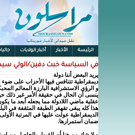
الرئيسة
الأخبار
أخبار الولايات
جاليا
في السياسة خبث دفين/الولي سيد
يريد البعض أننا دولة
ديمقراطية تتنافس فيها الأحزاب على ضوء الب
و الرؤى الاستشرافية البارزة المعالم المحبكة
ينسى أن الحال في حقيقة الأمر غير ذلك حيث
عقلية ماضي
اللادولة
مما يجعله أبعد ما يكو
هذا كله يبقى تقهقر الطبقة المثقفة في البل
الديمقراطية عولت عليها في المرتبة الأولى 
ضمان استمرارها.
و لا شك من هنا أن القبول بالحاصل من اس