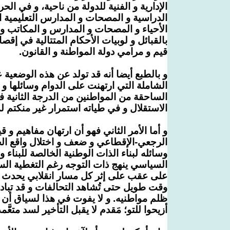
الإدارية و الفنية
للدولة من ناحية، و في
الحر
الدراسية و المصحات و المدارس التعليمية ا
الأحياء و المصحات و المدارس و المكاتب و 
بالقبائل و
لوبيات
الأحكام المتتالية في إقص
قيم و مرامي دولة المواطنة و القانون.
و بالطبع أيضا أنه قد تولد عن هذه الوضعية ع
الشاملة التي ارتهنت على الدوام وسائلها و 
الساحقة من المواطنين من الدرجة الثانية
الاستقلال و في طياته استمرار غير منكتم 
و أما الأمر الثاني
فهو أن ارتهان مفاهيم و ق
الرجعي-الإقطاعي
و ضعف و اختلال واقع الح
وسائله لبناء الذات الوطنية الخالصة للبناء و
السياسي ينهج ذات التوجه رغم التغطية الساذ
على عقب على إثر كل مسار انقلابي يحدث
وقت طويل حتى تُشاهد التحالفات و قد تبادل
ظلم مواطنيه. و لا يفوت في هذا لسياق أن 
أزيحوا للتو؛ مَقدم لا يقبل التأخير لسد متعَّمد 