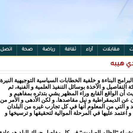
ت
مقابلات
آراء
ثقافة
رياضة
صحة
اتصل ب
ي هيبه
رامج البناءة و خلفية الخطابات السياسية التوجيهية النيرة
 التفاصيل و الآخذة بوسائل التنفيذ العلمية و الفنية، ثم
 أن الواقع القابع وراء المظهر يشي بتدثره بمفاهيم و
ن عن الديمقراطية و نبل مقاصدها. و لكن الأدهى و الأمر من
د و التي من المعلوم أنها في كل تجارب غيره من البلدان
و اعتمد عليها في المرحلة الموالية لتحقيقها و ترسيخها و
تشراء
"الظلم الصامت"
في كل مفاصل حراك البلد هو عادة