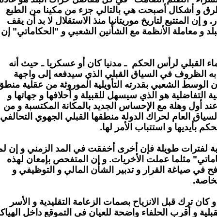
 بطرق و أشكال أصبحت هي بالتالي جزء من مكينا من الطبع
. و إن المتتبع لتاريخ موريتانيا منذ الاستقلال لا بد أن يقف
لد و معاملة الأنظمة مع الشأنين الشعبي و "الحكاماتي" إن
تماء القبلي لرأس الحكم ـ مدنيا كان أو عسكريا ـ حيث أنه
به الظروف في السياق القبلي الذي سيدفعه إلى واجهة
فإن الوسط الشعبي بقدرته التأويلية الموروثة من عقلية منطق
ة التفاضلية هو الذي سيسهل للقبيلة و أحلافها و جهاتها و
 عند أول وهلة مع الإحساس الجديد بالمكانة المكتسبة و من
 السياق العام لحراك الدولة منطقها القبلي الجهوي التحالفي
كم بأيديها و استتباب الأمر لها.
عبة لفترات طويلة فإن أخرى أخفقت في المد الزمني و إن لم
ماتي" مثلما عملت الأخريات. و إن المتفحص بإمعان لهذه
ح في صياغة القرار و تدبير الشأن المالي و التوظيفي و
خاصة.
 و كان ترك قبل الانزياح بصمات
الزعامة التقليدية
و
الأسر
بلية و أقرب
الحلفاء
واضحة للعيان في التموقع داخل
الهياك