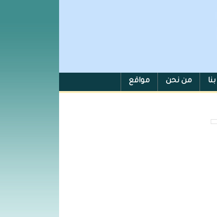
نا
من نحن
مواقع