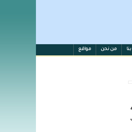
نا
من نحن
مواقع