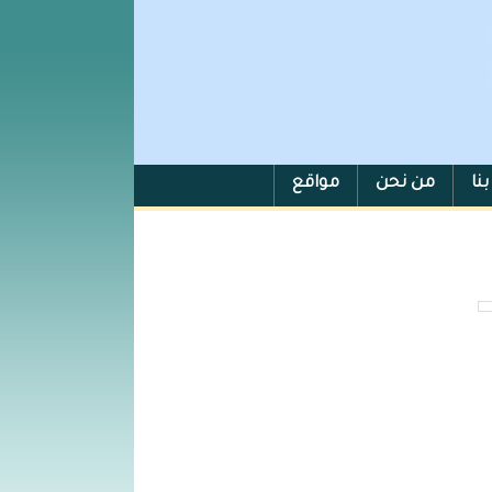
نا
من نحن
مواقع