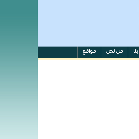
نا
من نحن
مواقع