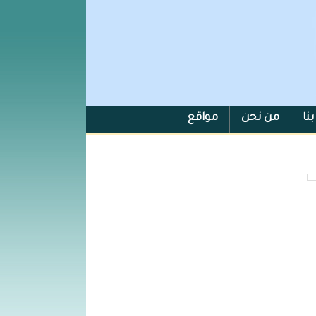
نا
من نحن
مواقع