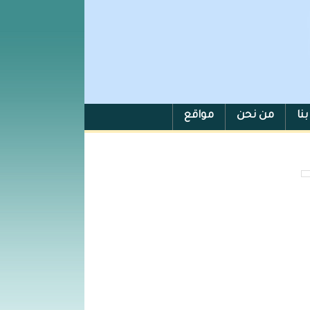
نا
من نحن
مواقع