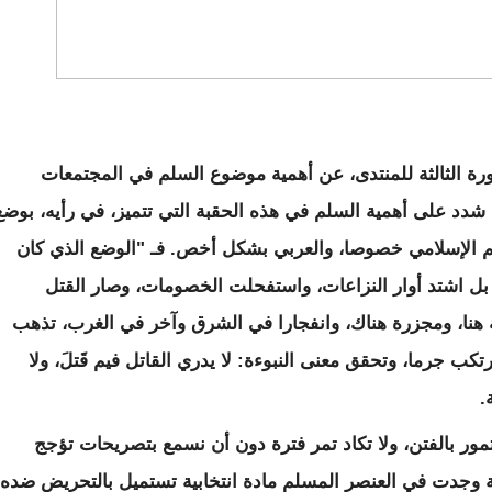
ورة الثالثة للمنتدى، عن أهمية موضوع السلم في المجتمعات
دد على أهمية السلم في هذه الحقبة التي تتميز، في رأيه، بوضع
لم الإسلامي خصوصا، والعربي بشكل أخص. فـ "الوضع الذي كان
م، بل اشتد أوار النزاعات، واستفحلت الخصومات، وصار القتل
ة هنا، ومجزرة هناك، وانفجارا في الشرق وآخر في الغرب، تذهب
رتكب جرما، وتحقق معنى النبوءة: لا يدري القاتل فيم قَتلَ، ولا
.
تمور بالفتن، ولا تكاد تمر فترة دون أن نسمع بتصريحات تؤجج
ابية وجدت في العنصر المسلم مادة انتخابية تستميل بالتحريض ضده