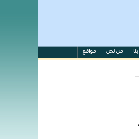
نا
من نحن
مواقع